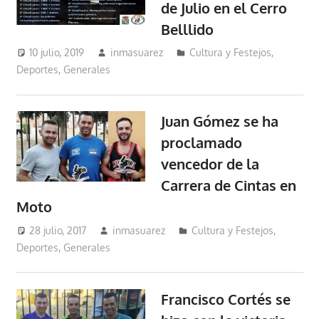
de Julio en el Cerro
Belllido
10 julio, 2019
inmasuarez
Cultura y Festejos
,
Deportes
,
Generales
Juan Gómez se ha
proclamado
vencedor de la
Carrera de Cintas en
Moto
28 julio, 2017
inmasuarez
Cultura y Festejos
,
Deportes
,
Generales
Francisco Cortés se