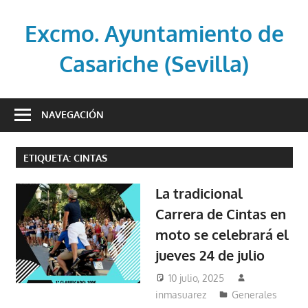
Saltar
al
Excmo. Ayuntamiento de
contenido
Casariche (Sevilla)
Web
oficial
NAVEGACIÓN
del
Ayuntamiento
ETIQUETA:
CINTAS
de
Casariche
La tradicional
(Sevilla)
Carrera de Cintas en
moto se celebrará el
jueves 24 de julio
10 julio, 2025
inmasuarez
Generales