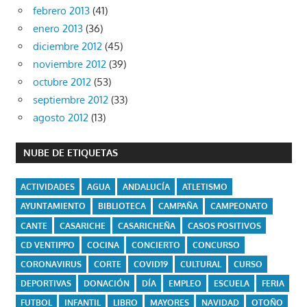
febrero 2013
(41)
enero 2013
(36)
diciembre 2012
(45)
noviembre 2012
(39)
octubre 2012
(53)
septiembre 2012
(33)
agosto 2012
(13)
NUBE DE ETIQUETAS
ACTIVIDADES
AGUA
ANDALUCÍA
ATLETISMO
AYUNTAMIENTO
BIBLIOTECA
CAMPAÑA
CAMPEONATO
CANTE
CASARICHE
CASARICHEÑA
CASOS POSITIVOS
CD VENTIPPO
COCINA
CONCIERTO
CONCURSO
CORONAVIRUS
CORTE
COVID19
CULTURAL
CURSO
DEPORTIVAS
DONACIÓN
DÍA
EMPLEO
ESCUELA
FERIA
FUTBOL
INFANTIL
LIBRO
MAYORES
NAVIDAD
OTOÑO