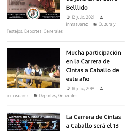
Belllido
12 julio, 2021
inmasuarez
Cultura y
Festejos
,
Deportes
,
Generales
Mucha participación
en la Carrera de
Cintas a Caballo de
este año
18 julio, 2019
inmasuarez
Deportes
,
Generales
La Carrera de Cintas
a Caballo será el 13