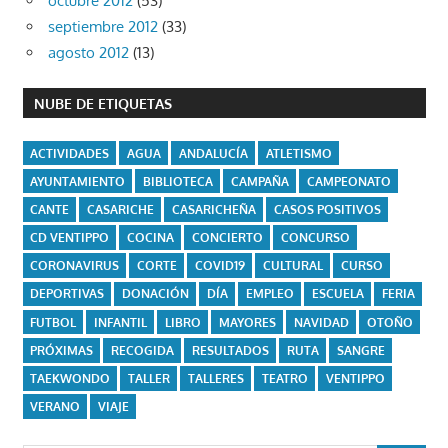
octubre 2012
(53)
septiembre 2012
(33)
agosto 2012
(13)
NUBE DE ETIQUETAS
ACTIVIDADES
AGUA
ANDALUCÍA
ATLETISMO
AYUNTAMIENTO
BIBLIOTECA
CAMPAÑA
CAMPEONATO
CANTE
CASARICHE
CASARICHEÑA
CASOS POSITIVOS
CD VENTIPPO
COCINA
CONCIERTO
CONCURSO
CORONAVIRUS
CORTE
COVID19
CULTURAL
CURSO
DEPORTIVAS
DONACIÓN
DÍA
EMPLEO
ESCUELA
FERIA
FUTBOL
INFANTIL
LIBRO
MAYORES
NAVIDAD
OTOÑO
PRÓXIMAS
RECOGIDA
RESULTADOS
RUTA
SANGRE
TAEKWONDO
TALLER
TALLERES
TEATRO
VENTIPPO
VERANO
VIAJE