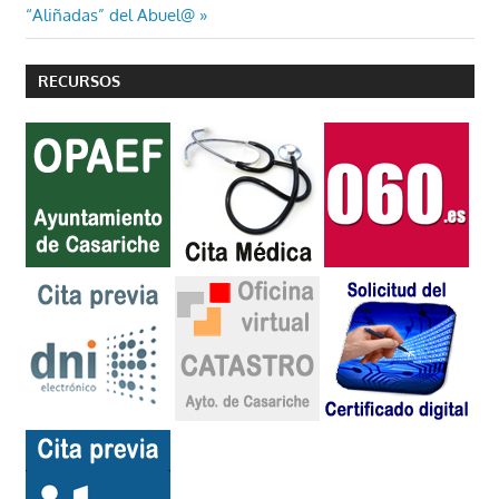
entradas
siguiente:
“Aliñadas” del Abuel@
RECURSOS