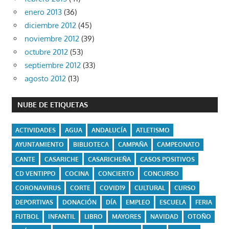
enero 2013
(36)
diciembre 2012
(45)
noviembre 2012
(39)
octubre 2012
(53)
septiembre 2012
(33)
agosto 2012
(13)
NUBE DE ETIQUETAS
ACTIVIDADES
AGUA
ANDALUCÍA
ATLETISMO
AYUNTAMIENTO
BIBLIOTECA
CAMPAÑA
CAMPEONATO
CANTE
CASARICHE
CASARICHEÑA
CASOS POSITIVOS
CD VENTIPPO
COCINA
CONCIERTO
CONCURSO
CORONAVIRUS
CORTE
COVID19
CULTURAL
CURSO
DEPORTIVAS
DONACIÓN
DÍA
EMPLEO
ESCUELA
FERIA
FUTBOL
INFANTIL
LIBRO
MAYORES
NAVIDAD
OTOÑO