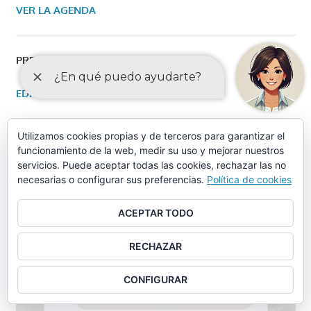
VER LA AGENDA
PRESUPUESTO MUNICIPAL 2024
EDICTO DE APROBACIÓN INICIAL
PRESUPUESTO 2024
Utilizamos cookies propias y de terceros para garantizar el
funcionamiento de la web, medir su uso y mejorar nuestros
EDICTO DE APROBACIÓN DEFINITIVA
servicios. Puede aceptar todas las cookies, rechazar las no
necesarias o configurar sus preferencias.
Política de cookies
ACEPTAR TODO
RECHAZAR
CONFIGURAR