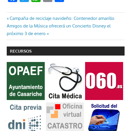
Navegación
Entrada
Campaña de reciclaje navideño: Contenedor amarillo
Entrada
anterior:
Amigos de la Música ofrecerá un Concierto Disney el
de
siguiente:
próximo 3 de enero
entradas
RECURSOS