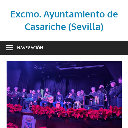
Saltar
al
Excmo. Ayuntamiento de
contenido
Casariche (Sevilla)
Web
oficial
NAVEGACIÓN
del
Ayuntamiento
de
Casariche
(Sevilla)