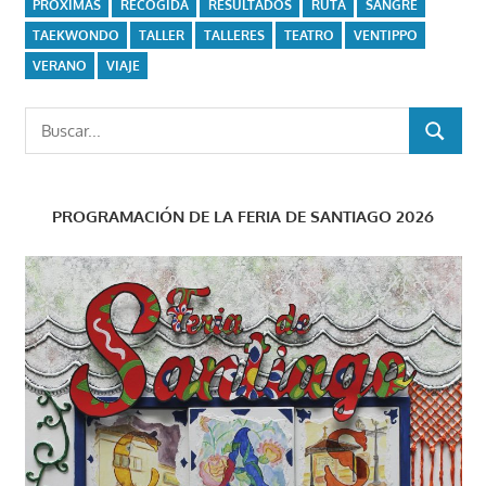
PRÓXIMAS
RECOGIDA
RESULTADOS
RUTA
SANGRE
TAEKWONDO
TALLER
TALLERES
TEATRO
VENTIPPO
VERANO
VIAJE
Buscar:
BUSCAR
PROGRAMACIÓN DE LA FERIA DE SANTIAGO 2026