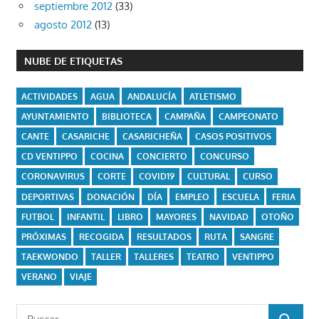
septiembre 2012
(33)
agosto 2012
(13)
NUBE DE ETIQUETAS
ACTIVIDADES
AGUA
ANDALUCÍA
ATLETISMO
AYUNTAMIENTO
BIBLIOTECA
CAMPAÑA
CAMPEONATO
CANTE
CASARICHE
CASARICHEÑA
CASOS POSITIVOS
CD VENTIPPO
COCINA
CONCIERTO
CONCURSO
CORONAVIRUS
CORTE
COVID19
CULTURAL
CURSO
DEPORTIVAS
DONACIÓN
DÍA
EMPLEO
ESCUELA
FERIA
FUTBOL
INFANTIL
LIBRO
MAYORES
NAVIDAD
OTOÑO
PRÓXIMAS
RECOGIDA
RESULTADOS
RUTA
SANGRE
TAEKWONDO
TALLER
TALLERES
TEATRO
VENTIPPO
VERANO
VIAJE
Buscar: