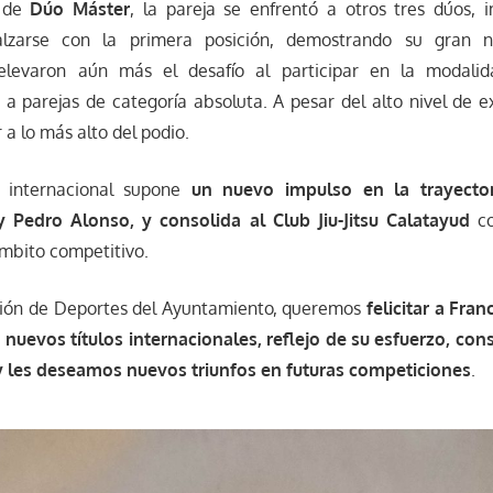
d de
Dúo Máster
, la pareja se enfrentó a otros tres dúos,
alzarse con la primera posición, demostrando su gran ni
 elevaron aún más el desafío al participar en la modal
 a parejas de categoría absoluta. A pesar del alto nivel de e
a lo más alto del podio.
o internacional supone
un nuevo impulso en la trayector
 Pedro Alonso, y consolida al Club Jiu-Jitsu Calatayud
c
mbito competitivo.
ión de Deportes del Ayuntamiento, queremos
felicitar a Fran
 nuevos títulos internacionales, reflejo de su esfuerzo, con
 y les deseamos nuevos triunfos en futuras competiciones
.