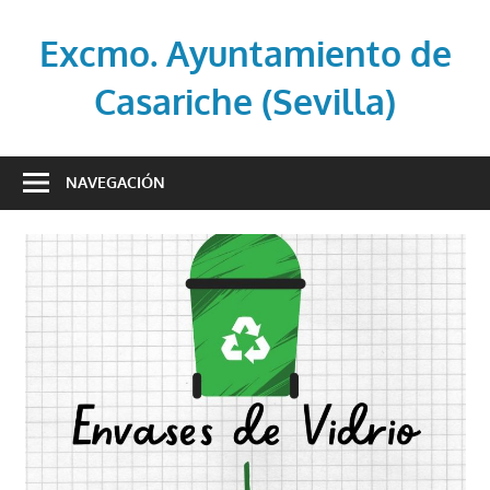
Saltar
al
Excmo. Ayuntamiento de
contenido
Casariche (Sevilla)
Web
oficial
NAVEGACIÓN
del
Ayuntamiento
de
Casariche
(Sevilla)