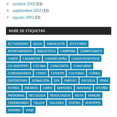
octubre 2012
(53)
septiembre 2012
(33)
agosto 2012
(13)
NUBE DE ETIQUETAS
ACTIVIDADES
AGUA
ANDALUCÍA
ATLETISMO
AYUNTAMIENTO
BIBLIOTECA
CAMPAÑA
CAMPEONATO
CANTE
CASARICHE
CASARICHEÑA
CASOS POSITIVOS
CD VENTIPPO
COCINA
CONCIERTO
CONCURSO
CORONAVIRUS
CORTE
COVID19
CULTURAL
CURSO
DEPORTIVAS
DONACIÓN
DÍA
EMPLEO
ESCUELA
FERIA
FUTBOL
INFANTIL
LIBRO
MAYORES
NAVIDAD
OTOÑO
PRÓXIMAS
RECOGIDA
RESULTADOS
RUTA
SANGRE
TAEKWONDO
TALLER
TALLERES
TEATRO
VENTIPPO
VERANO
VIAJE