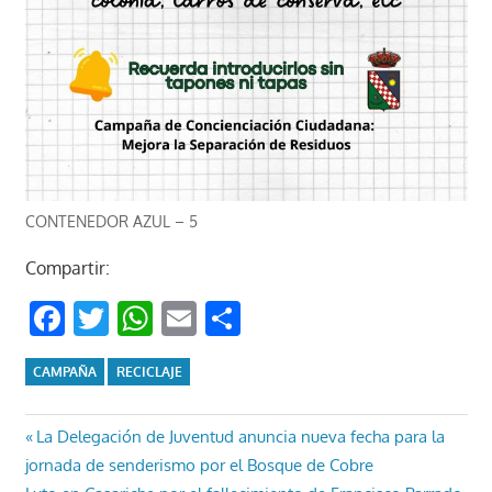
CONTENEDOR AZUL – 5
Compartir:
Facebook
Twitter
WhatsApp
Email
Compartir
CAMPAÑA
RECICLAJE
Navegación
Entrada
La Delegación de Juventud anuncia nueva fecha para la
anterior:
jornada de senderismo por el Bosque de Cobre
de