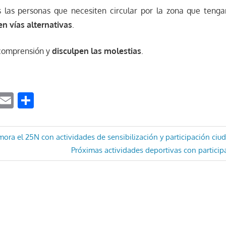
 las personas que necesiten circular por la zona que teng
cen vías alternativas
.
comprensión y
disculpen las molestias
.
ook
tter
WhatsApp
Email
Compartir
ón
ora el 25N con actividades de sensibilización y participación ci
Entrada
Próximas actividades deportivas con particip
siguiente: