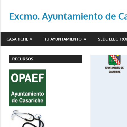
Saltar
al
Excmo. Ayuntamiento de Cas
contenido
Web
oficial
CASARICHE
TU AYUNTAMIENTO
SEDE ELECTRÓ
del
Ayuntamiento
de
RECURSOS
Casariche
(Sevilla)