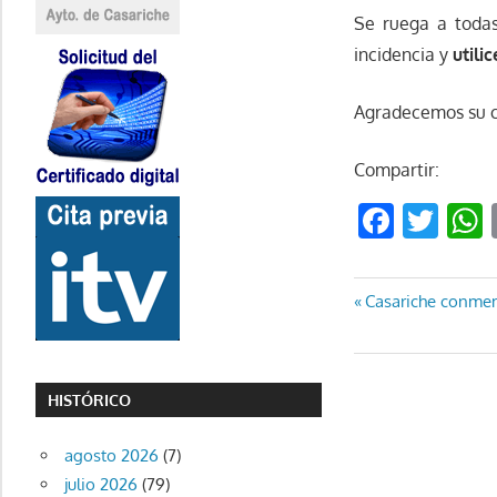
Se ruega a todas
incidencia y
utili
Agradecemos su 
Compartir:
Faceb
Twi
Navegaci
Entrada
Casariche conmem
anterior:
de
entradas
HISTÓRICO
agosto 2026
(7)
julio 2026
(79)