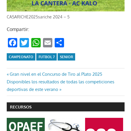
CASARICHE2025sariche 2024 – 5
Compartir:
Facebook
Twitter
WhatsApp
Email
Compartir
CAMPEONATO
FUTBOL 7
SENIOR
Navegación
Entrada
Gran nivel en el Concurso de Tiro al Plato 2025
Entrada
anterior:
Disponibles los resultados de todas las competiciones
de
siguiente:
deportivas de este verano
entradas
RECURSOS