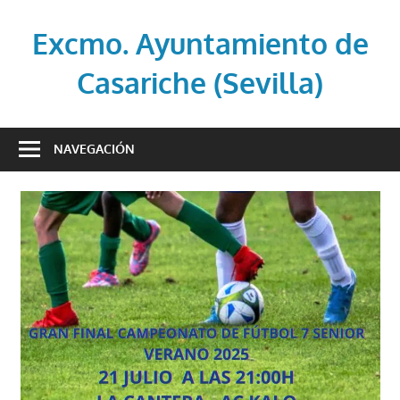
Saltar
al
Excmo. Ayuntamiento de
contenido
Casariche (Sevilla)
Web
oficial
NAVEGACIÓN
del
Ayuntamiento
de
Casariche
(Sevilla)