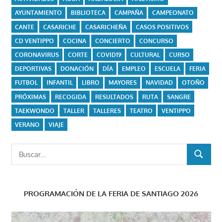
AYUNTAMIENTO
BIBLIOTECA
CAMPAÑA
CAMPEONATO
CANTE
CASARICHE
CASARICHEÑA
CASOS POSITIVOS
CD VENTIPPO
COCINA
CONCIERTO
CONCURSO
CORONAVIRUS
CORTE
COVID19
CULTURAL
CURSO
DEPORTIVAS
DONACIÓN
DÍA
EMPLEO
ESCUELA
FERIA
FUTBOL
INFANTIL
LIBRO
MAYORES
NAVIDAD
OTOÑO
PRÓXIMAS
RECOGIDA
RESULTADOS
RUTA
SANGRE
TAEKWONDO
TALLER
TALLERES
TEATRO
VENTIPPO
VERANO
VIAJE
Buscar:
BUSCAR
PROGRAMACIÓN DE LA FERIA DE SANTIAGO 2026