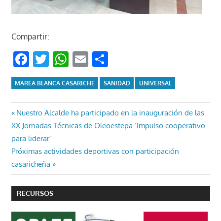
Compartir:
Facebook
Twitter
WhatsApp
Email
Compartir
MAREA BLANCA CASARICHE
SANIDAD
UNIVERSAL
Navegación
Entrada
Nuestro Alcalde ha participado en la inauguración de las
anterior:
XX Jornadas Técnicas de Oleoestepa ‘Impulso cooperativo
de
para liderar’
entradas
Entrada
Próximas actividades deportivas con participación
siguiente:
casaricheña
RECURSOS