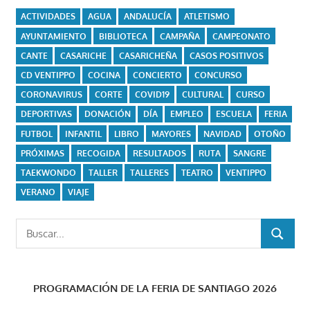
ACTIVIDADES
AGUA
ANDALUCÍA
ATLETISMO
AYUNTAMIENTO
BIBLIOTECA
CAMPAÑA
CAMPEONATO
CANTE
CASARICHE
CASARICHEÑA
CASOS POSITIVOS
CD VENTIPPO
COCINA
CONCIERTO
CONCURSO
CORONAVIRUS
CORTE
COVID19
CULTURAL
CURSO
DEPORTIVAS
DONACIÓN
DÍA
EMPLEO
ESCUELA
FERIA
FUTBOL
INFANTIL
LIBRO
MAYORES
NAVIDAD
OTOÑO
PRÓXIMAS
RECOGIDA
RESULTADOS
RUTA
SANGRE
TAEKWONDO
TALLER
TALLERES
TEATRO
VENTIPPO
VERANO
VIAJE
Buscar:
BUSCAR
PROGRAMACIÓN DE LA FERIA DE SANTIAGO 2026