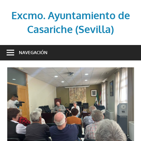
Saltar
al
Excmo. Ayuntamiento de
contenido
Casariche (Sevilla)
Web
oficial
NAVEGACIÓN
del
Ayuntamiento
de
Casariche
(Sevilla)