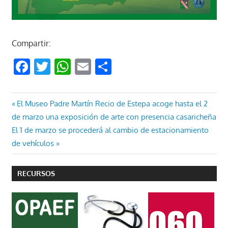
Compartir:
Facebook
Twitter
WhatsApp
Email
Compartir
Navegación
Entrada
El Museo Padre Martín Recio de Estepa acoge hasta el 2
anterior:
de marzo una exposición de arte con presencia casaricheña
de
Entrada
El 1 de marzo se procederá al cambio de estacionamiento
entradas
siguiente:
de vehículos
RECURSOS