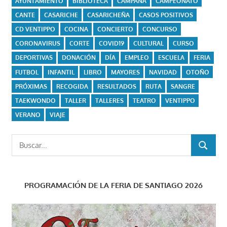
AYUNTAMIENTO
BIBLIOTECA
CAMPAÑA
CAMPEONATO
CANTE
CASARICHE
CASARICHEÑA
CASOS POSITIVOS
CD VENTIPPO
COCINA
CONCIERTO
CONCURSO
CORONAVIRUS
CORTE
COVID19
CULTURAL
CURSO
DEPORTIVAS
DONACIÓN
DÍA
EMPLEO
ESCUELA
FERIA
FUTBOL
INFANTIL
LIBRO
MAYORES
NAVIDAD
OTOÑO
PRÓXIMAS
RECOGIDA
RESULTADOS
RUTA
SANGRE
TAEKWONDO
TALLER
TALLERES
TEATRO
VENTIPPO
VERANO
VIAJE
Buscar:
BUSCAR
PROGRAMACIÓN DE LA FERIA DE SANTIAGO 2026