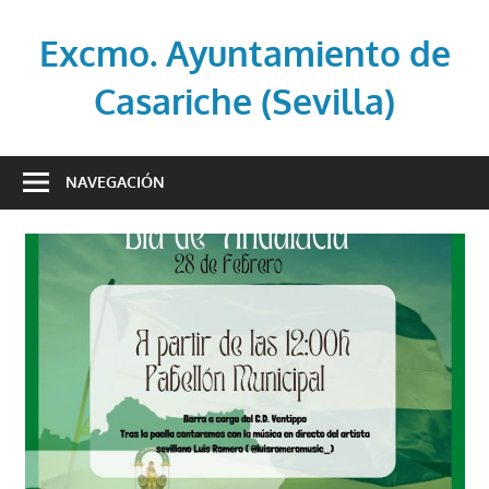
Saltar
al
Excmo. Ayuntamiento de
contenido
Casariche (Sevilla)
Web
oficial
NAVEGACIÓN
del
Ayuntamiento
de
Casariche
(Sevilla)