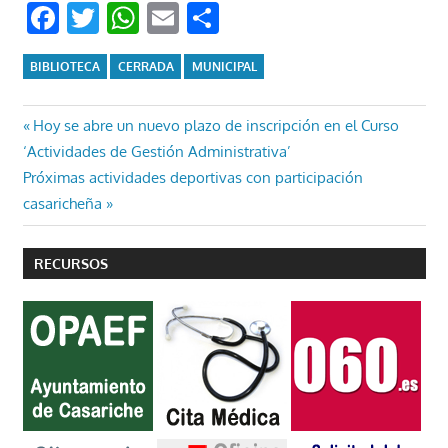
Facebook
Twitter
WhatsApp
Email
Compartir
BIBLIOTECA
CERRADA
MUNICIPAL
Navegación
Entrada
Hoy se abre un nuevo plazo de inscripción en el Curso
anterior:
‘Actividades de Gestión Administrativa’
de
Entrada
Próximas actividades deportivas con participación
entradas
siguiente:
casaricheña
RECURSOS