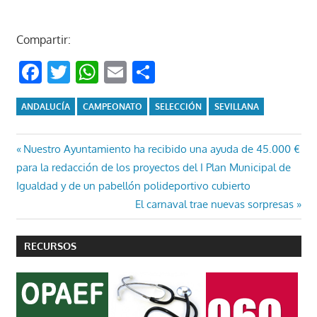
Compartir:
Facebook
Twitter
WhatsApp
Email
Compartir
ANDALUCÍA
CAMPEONATO
SELECCIÓN
SEVILLANA
Navegación
Entrada
Nuestro Ayuntamiento ha recibido una ayuda de 45.000 €
anterior:
para la redacción de los proyectos del I Plan Municipal de
de
Igualdad y de un pabellón polideportivo cubierto
entradas
Entrada
El carnaval trae nuevas sorpresas
siguiente:
RECURSOS