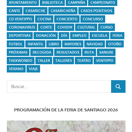
AYUNTAMIENTO
BIBLIOTECA
CAMPAÑA
CAMPEONATO
CANTE
CASARICHE
CASARICHEÑA
CASOS POSITIVOS
CD VENTIPPO
COCINA
CONCIERTO
CONCURSO
CORONAVIRUS
CORTE
COVID19
CULTURAL
CURSO
DEPORTIVAS
DONACIÓN
DÍA
EMPLEO
ESCUELA
FERIA
FUTBOL
INFANTIL
LIBRO
MAYORES
NAVIDAD
OTOÑO
PRÓXIMAS
RECOGIDA
RESULTADOS
RUTA
SANGRE
TAEKWONDO
TALLER
TALLERES
TEATRO
VENTIPPO
VERANO
VIAJE
Buscar:
BUSCAR
PROGRAMACIÓN DE LA FERIA DE SANTIAGO 2026