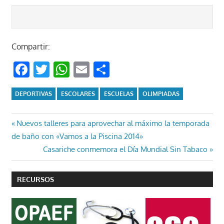
Compartir:
Facebook
Twitter
WhatsApp
Email
Compartir
DEPORTIVAS
ESCOLARES
ESCUELAS
OLIMPIADAS
Navegación
Entrada
Nuevos talleres para aprovechar al máximo la temporada
anterior:
de baño con «Vamos a la Piscina 2014»
de
Entrada
Casariche conmemora el Día Mundial Sin Tabaco
entradas
siguiente:
RECURSOS