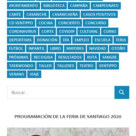
AYUNTAMIENTO
BIBLIOTECA
CAMPAÑA
CAMPEONATO
CANTE
CASARICHE
CASARICHEÑA
CASOS POSITIVOS
CD VENTIPPO
COCINA
CONCIERTO
CONCURSO
CORONAVIRUS
CORTE
COVID19
CULTURAL
CURSO
DEPORTIVAS
DONACIÓN
DÍA
EMPLEO
ESCUELA
FERIA
FUTBOL
INFANTIL
LIBRO
MAYORES
NAVIDAD
OTOÑO
PRÓXIMAS
RECOGIDA
RESULTADOS
RUTA
SANGRE
TAEKWONDO
TALLER
TALLERES
TEATRO
VENTIPPO
VERANO
VIAJE
Buscar:
BUSCAR
PROGRAMACIÓN DE LA FERIA DE SANTIAGO 2026