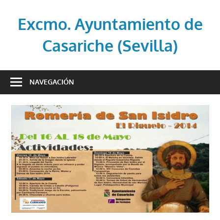
Saltar
al
Excmo. Ayuntamiento de
contenido
Casariche (Sevilla)
Web
oficial
NAVEGACIÓN
del
Ayuntamiento
de
Casariche
(Sevilla)