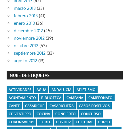
abril 2013
(42)
marzo 2013
(33)
febrero 2013
(41)
enero 2013
(36)
diciembre 2012
(45)
noviembre 2012
(39)
octubre 2012
(53)
septiembre 2012
(33)
agosto 2012
(13)
NUBE DE ETIQUETAS
ACTIVIDADES
AGUA
ANDALUCÍA
ATLETISMO
AYUNTAMIENTO
BIBLIOTECA
CAMPAÑA
CAMPEONATO
CANTE
CASARICHE
CASARICHEÑA
CASOS POSITIVOS
CD VENTIPPO
COCINA
CONCIERTO
CONCURSO
CORONAVIRUS
CORTE
COVID19
CULTURAL
CURSO