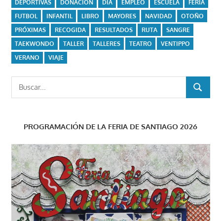
DEPORTIVAS
DONACIÓN
DÍA
EMPLEO
ESCUELA
FERIA
FUTBOL
INFANTIL
LIBRO
MAYORES
NAVIDAD
OTOÑO
PRÓXIMAS
RECOGIDA
RESULTADOS
RUTA
SANGRE
TAEKWONDO
TALLER
TALLERES
TEATRO
VENTIPPO
VERANO
VIAJE
Buscar:
BUSCAR
PROGRAMACIÓN DE LA FERIA DE SANTIAGO 2026