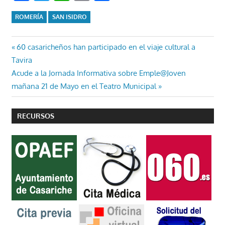
ROMERÍA
SAN ISIDRO
Navegación
Entrada
60 casaricheños han participado en el viaje cultural a
anterior:
Tavira
de
Entrada
Acude a la Jornada Informativa sobre Emple@Joven
entradas
siguiente:
mañana 21 de Mayo en el Teatro Municipal
RECURSOS