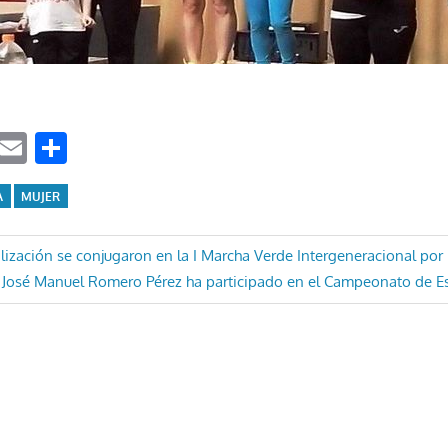
ook
tter
WhatsApp
Email
Compartir
A
MUJER
ón
lización se conjugaron en la I Marcha Verde Intergeneracional por 
Entrada
José Manuel Romero Pérez ha participado en el Campeonato de E
siguiente: