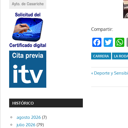
Compartir:
Faceb
Twi
CARRERA
LA ROD
Navegaci
Entrada
Deporte y Sensibi
anterior:
de
entradas
HISTÓRICO
agosto 2026
(7)
julio 2026
(79)