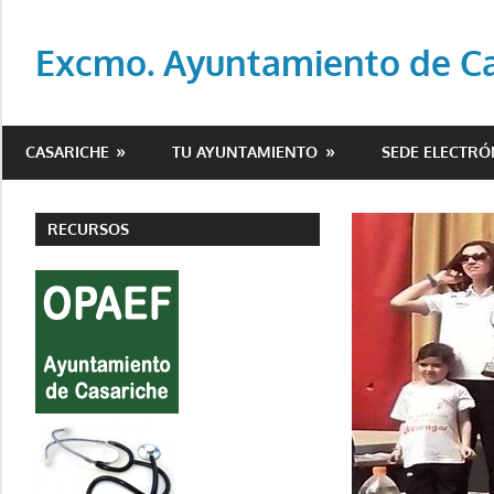
Saltar
al
Excmo. Ayuntamiento de Cas
contenido
Web
oficial
CASARICHE
TU AYUNTAMIENTO
SEDE ELECTRÓ
del
Ayuntamiento
de
RECURSOS
Casariche
(Sevilla)