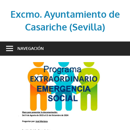
Saltar
al
Excmo. Ayuntamiento de
contenido
Casariche (Sevilla)
Web
oficial
NAVEGACIÓN
del
Ayuntamiento
de
Casariche
(Sevilla)