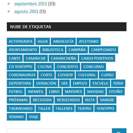
septiembre 2012
(33)
agosto 2012
(13)
NUBE DE ETIQUETAS
ACTIVIDADES
AGUA
ANDALUCÍA
ATLETISMO
AYUNTAMIENTO
BIBLIOTECA
CAMPAÑA
CAMPEONATO
CANTE
CASARICHE
CASARICHEÑA
CASOS POSITIVOS
CD VENTIPPO
COCINA
CONCIERTO
CONCURSO
CORONAVIRUS
CORTE
COVID19
CULTURAL
CURSO
DEPORTIVAS
DONACIÓN
DÍA
EMPLEO
ESCUELA
FERIA
FUTBOL
INFANTIL
LIBRO
MAYORES
NAVIDAD
OTOÑO
PRÓXIMAS
RECOGIDA
RESULTADOS
RUTA
SANGRE
TAEKWONDO
TALLER
TALLERES
TEATRO
VENTIPPO
VERANO
VIAJE
Buscar: