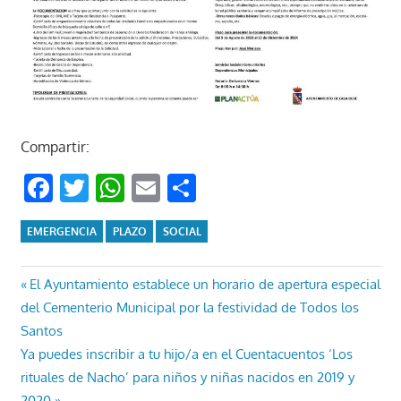
Compartir:
Facebook
Twitter
WhatsApp
Email
Compartir
EMERGENCIA
PLAZO
SOCIAL
Navegación
Entrada
El Ayuntamiento establece un horario de apertura especial
anterior:
del Cementerio Municipal por la festividad de Todos los
de
Santos
entradas
Entrada
Ya puedes inscribir a tu hijo/a en el Cuentacuentos ‘Los
siguiente:
rituales de Nacho’ para niños y niñas nacidos en 2019 y
2020