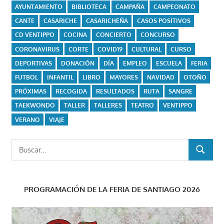
AYUNTAMIENTO
BIBLIOTECA
CAMPAÑA
CAMPEONATO
CANTE
CASARICHE
CASARICHEÑA
CASOS POSITIVOS
CD VENTIPPO
COCINA
CONCIERTO
CONCURSO
CORONAVIRUS
CORTE
COVID19
CULTURAL
CURSO
DEPORTIVAS
DONACIÓN
DÍA
EMPLEO
ESCUELA
FERIA
FUTBOL
INFANTIL
LIBRO
MAYORES
NAVIDAD
OTOÑO
PRÓXIMAS
RECOGIDA
RESULTADOS
RUTA
SANGRE
TAEKWONDO
TALLER
TALLERES
TEATRO
VENTIPPO
VERANO
VIAJE
Buscar:
BUSCAR
PROGRAMACIÓN DE LA FERIA DE SANTIAGO 2026