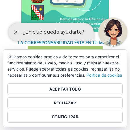
LA CORRESPONSABILIDAD
ESTÁ EN TU MANO
Utilizamos cookies propias y de terceros para garantizar el
funcionamiento de la web, medir su uso y mejorar nuestros
servicios. Puede aceptar todas las cookies, rechazar las no
necesarias o configurar sus preferencias.
Política de cookies
ANUNCIO: Programa de Cooperación de Inversiones y
Servicios – PLAN CONTIGO
ACEPTAR TODO
POLÍTICA DE CALIDAD: EDIFICIO DE FORMACIÓN-
RECHAZAR
GUADALINFO
CONFIGURAR
OBJETOS PERDIDOS