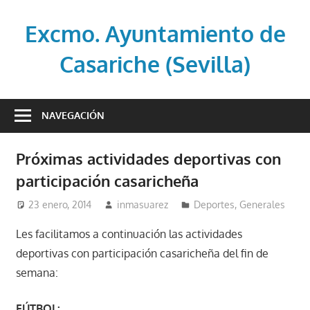
Saltar
al
Excmo. Ayuntamiento de
contenido
Casariche (Sevilla)
Web
oficial
NAVEGACIÓN
del
Ayuntamiento
Próximas actividades deportivas con
de
participación casaricheña
Casariche
(Sevilla)
23 enero, 2014
inmasuarez
Deportes
,
Generales
Les facilitamos a continuación las actividades
deportivas con participación casaricheña del fin de
semana:
FÚTBOL: