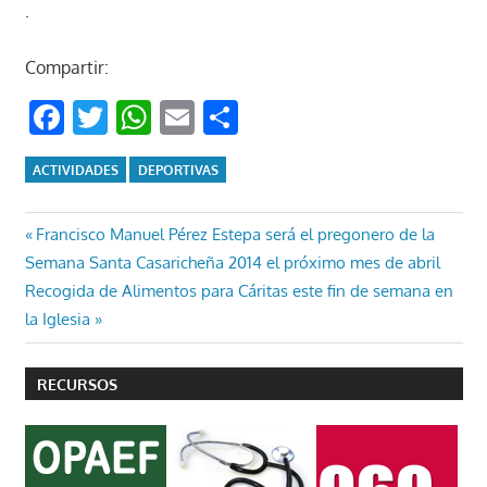
.
Compartir:
Facebook
Twitter
WhatsApp
Email
Compartir
ACTIVIDADES
DEPORTIVAS
Navegación
Entrada
Francisco Manuel Pérez Estepa será el pregonero de la
anterior:
Semana Santa Casaricheña 2014 el próximo mes de abril
de
Entrada
Recogida de Alimentos para Cáritas este fin de semana en
entradas
siguiente:
la Iglesia
RECURSOS