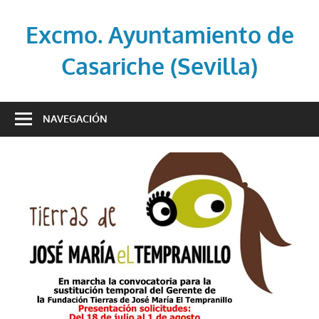
Saltar
al
Excmo. Ayuntamiento de
contenido
Casariche (Sevilla)
Web
oficial
NAVEGACIÓN
del
Ayuntamiento
de
Casariche
(Sevilla)