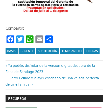
Compartir:
Facebook
Twitter
WhatsApp
Email
Compartir
BASES
GERENTE
SUSTITUCIÓN
TEMPRANILLO
TIERRAS
Navegación
Entrada
Ya podéis disfrutar de la versión digital del libro de la
anterior:
Feria de Santiago 2023
de
Entrada
El Cerro Bellido fue ayer escenario de una velada perfecta
entradas
siguiente:
de cine familiar
RECURSOS