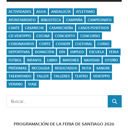
ACTIVIDADES
AGUA
ANDALUCÍA
ATLETISMO
AYUNTAMIENTO
BIBLIOTECA
CAMPAÑA
CAMPEONATO
CANTE
CASARICHE
CASARICHEÑA
CASOS POSITIVOS
CD VENTIPPO
COCINA
CONCIERTO
CONCURSO
CORONAVIRUS
CORTE
COVID19
CULTURAL
CURSO
DEPORTIVAS
DONACIÓN
DÍA
EMPLEO
ESCUELA
FERIA
FUTBOL
INFANTIL
LIBRO
MAYORES
NAVIDAD
OTOÑO
PRÓXIMAS
RECOGIDA
RESULTADOS
RUTA
SANGRE
TAEKWONDO
TALLER
TALLERES
TEATRO
VENTIPPO
VERANO
VIAJE
Buscar:
BUSCAR
PROGRAMACIÓN DE LA FERIA DE SANTIAGO 2026