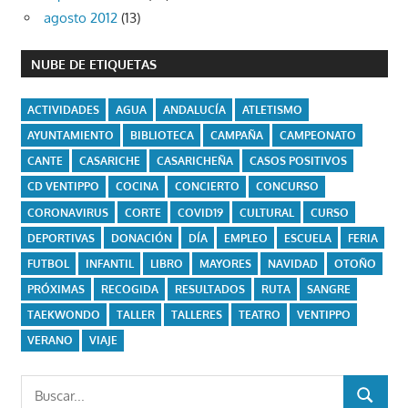
agosto 2012
(13)
NUBE DE ETIQUETAS
ACTIVIDADES
AGUA
ANDALUCÍA
ATLETISMO
AYUNTAMIENTO
BIBLIOTECA
CAMPAÑA
CAMPEONATO
CANTE
CASARICHE
CASARICHEÑA
CASOS POSITIVOS
CD VENTIPPO
COCINA
CONCIERTO
CONCURSO
CORONAVIRUS
CORTE
COVID19
CULTURAL
CURSO
DEPORTIVAS
DONACIÓN
DÍA
EMPLEO
ESCUELA
FERIA
FUTBOL
INFANTIL
LIBRO
MAYORES
NAVIDAD
OTOÑO
PRÓXIMAS
RECOGIDA
RESULTADOS
RUTA
SANGRE
TAEKWONDO
TALLER
TALLERES
TEATRO
VENTIPPO
VERANO
VIAJE
Buscar:
BUSCAR