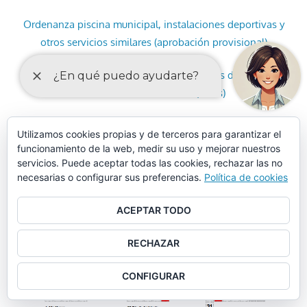
Ordenanza piscina municipal, instalaciones deportivas y
otros servicios similares (aprobación provisional)
Ordenanza piscina municipal, instalaciones deportivas y
otros servicios similares (tasas)
Ordenanza municipal de limpieza (aprobación provisional)
Utilizamos cookies propias y de terceros para garantizar el
funcionamiento de la web, medir su uso y mejorar nuestros
Ordenanza municipal de limpieza (artículos)
servicios. Puede aceptar todas las cookies, rechazar las no
necesarias o configurar sus preferencias.
Política de cookies
CALENDARIO LABORAL 2025
ACEPTAR TODO
RECHAZAR
CONFIGURAR