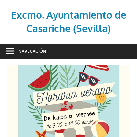
Saltar
al
Excmo. Ayuntamiento de
contenido
Casariche (Sevilla)
Web
oficial
NAVEGACIÓN
del
Ayuntamiento
de
Casariche
(Sevilla)