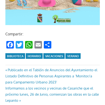
Compartir:
Facebook
Twitter
WhatsApp
Email
Compartir
BIBLIOTECA
HORARIO
VACACIONES
VERANO
Navegación
Entrada
Publicado en el Tablón de Anuncios del Ayuntamiento el
anterior:
Listado Definitivo de Personas Aspirantes a ‘Monitor/a
de
para Campamento Urbano 2023’
entradas
Entrada
Informamos a los vecinos y vecinas de Casariche que el
siguiente:
próximo lunes, 26 de Junio, comienzan las obras en la calle
Lepanto