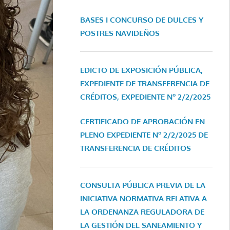
BASES I CONCURSO DE DULCES Y
POSTRES NAVIDEÑOS
EDICTO DE EXPOSICIÓN PÚBLICA,
EXPEDIENTE DE TRANSFERENCIA DE
CRÉDITOS, EXPEDIENTE Nº 2/2/2025
CERTIFICADO DE APROBACIÓN EN
PLENO EXPEDIENTE Nº 2/2/2025 DE
TRANSFERENCIA DE CRÉDITOS
CONSULTA PÚBLICA PREVIA DE LA
INICIATIVA NORMATIVA RELATIVA A
LA ORDENANZA REGULADORA DE
LA GESTIÓN DEL SANEAMIENTO Y