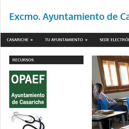
Saltar
al
Excmo. Ayuntamiento de Cas
contenido
Web
oficial
CASARICHE
TU AYUNTAMIENTO
SEDE ELECTRÓ
del
Ayuntamiento
de
RECURSOS
Casariche
(Sevilla)