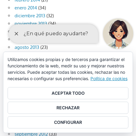
enero 2014
(34)
diciembre 2013
(32)
noviembre 2013
(34)
octubre 2013
(40)
septiembre 2013
(36)
agosto 2013
(23)
julio 2013
(40)
Utilizamos cookies propias y de terceros para garantizar el
junio 2013
(40)
funcionamiento de la web, medir su uso y mejorar nuestros
mayo 2013
(47)
servicios. Puede aceptar todas las cookies, rechazar las no
necesarias o configurar sus preferencias.
Política de cookies
abril 2013
(42)
marzo 2013
(33)
ACEPTAR TODO
febrero 2013
(41)
enero 2013
(36)
RECHAZAR
diciembre 2012
(45)
noviembre 2012
(39)
CONFIGURAR
octubre 2012
(53)
septiembre 2012
(33)