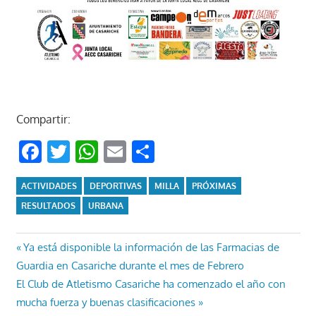
Compartir:
Facebook
Twitter
WhatsApp
Email
Compartir
ACTIVIDADES
DEPORTIVAS
MILLA
PRÓXIMAS
RESULTADOS
URBANA
Navegación
Entrada
Ya está disponible la información de las Farmacias de
anterior:
Guardia en Casariche durante el mes de Febrero
de
Entrada
El Club de Atletismo Casariche ha comenzado el año con
entradas
siguiente:
mucha fuerza y buenas clasificaciones