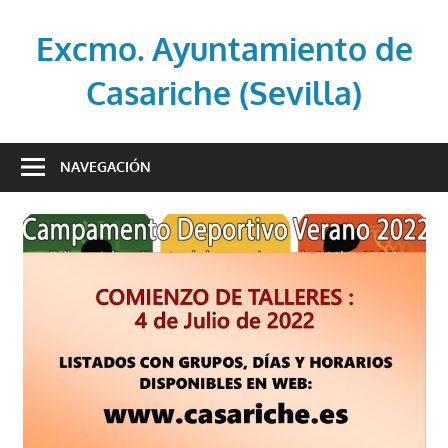
Saltar
al
Excmo. Ayuntamiento de
contenido
Casariche (Sevilla)
Web
oficial
NAVEGACIÓN
del
Ayuntamiento
de
Casariche
(Sevilla)