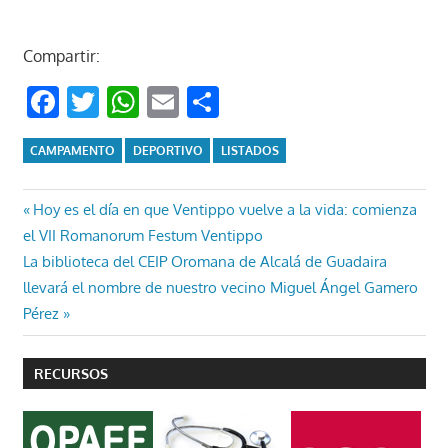
Compartir:
Facebook
Twitter
WhatsApp
Email
Compartir
CAMPAMENTO
DEPORTIVO
LISTADOS
Navegación
Entrada
Hoy es el día en que Ventippo vuelve a la vida: comienza
anterior:
el VII Romanorum Festum Ventippo
de
Entrada
La biblioteca del CEIP Oromana de Alcalá de Guadaira
entradas
siguiente:
llevará el nombre de nuestro vecino Miguel Ángel Gamero
Pérez
RECURSOS