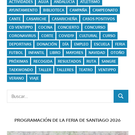
ACTIVIDADES
AGUA
ANDALUCÍA
ATLETISMO
AYUNTAMIENTO
BIBLIOTECA
CAMPAÑA
CAMPEONATO
CANTE
CASARICHE
CASARICHEÑA
CASOS POSITIVOS
CD VENTIPPO
COCINA
CONCIERTO
CONCURSO
CORONAVIRUS
CORTE
COVID19
CULTURAL
CURSO
DEPORTIVAS
DONACIÓN
DÍA
EMPLEO
ESCUELA
FERIA
FUTBOL
INFANTIL
LIBRO
MAYORES
NAVIDAD
OTOÑO
PRÓXIMAS
RECOGIDA
RESULTADOS
RUTA
SANGRE
TAEKWONDO
TALLER
TALLERES
TEATRO
VENTIPPO
VERANO
VIAJE
Buscar:
BUSCAR
PROGRAMACIÓN DE LA FERIA DE SANTIAGO 2026