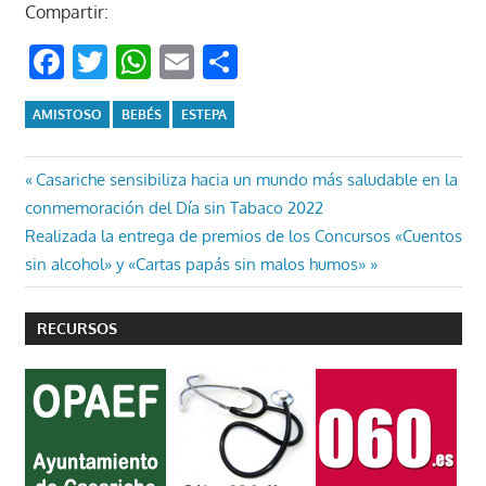
Compartir:
Facebook
Twitter
WhatsApp
Email
Compartir
AMISTOSO
BEBÉS
ESTEPA
Navegación
Entrada
Casariche sensibiliza hacia un mundo más saludable en la
anterior:
conmemoración del Día sin Tabaco 2022
de
Entrada
Realizada la entrega de premios de los Concursos «Cuentos
entradas
siguiente:
sin alcohol» y «Cartas papás sin malos humos»
RECURSOS