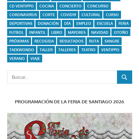
CD VENTIPPO
COCINA
CONCIERTO
CONCURSO
CORONAVIRUS
CORTE
COVID19
CULTURAL
CURSO
DEPORTIVAS
DONACIÓN
DÍA
EMPLEO
ESCUELA
FERIA
FUTBOL
INFANTIL
LIBRO
MAYORES
NAVIDAD
OTOÑO
PRÓXIMAS
RECOGIDA
RESULTADOS
RUTA
SANGRE
TAEKWONDO
TALLER
TALLERES
TEATRO
VENTIPPO
VERANO
VIAJE
Buscar:
BUSCAR
PROGRAMACIÓN DE LA FERIA DE SANTIAGO 2026