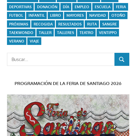
DEPORTIVAS
DONACIÓN
DÍA
EMPLEO
ESCUELA
FERIA
FUTBOL
INFANTIL
LIBRO
MAYORES
NAVIDAD
OTOÑO
PRÓXIMAS
RECOGIDA
RESULTADOS
RUTA
SANGRE
TAEKWONDO
TALLER
TALLERES
TEATRO
VENTIPPO
VERANO
VIAJE
Buscar:
BUSCAR
PROGRAMACIÓN DE LA FERIA DE SANTIAGO 2026