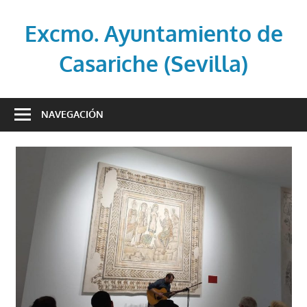
Saltar
al
Excmo. Ayuntamiento de
contenido
Casariche (Sevilla)
Web
oficial
NAVEGACIÓN
del
Ayuntamiento
de
Casariche
(Sevilla)