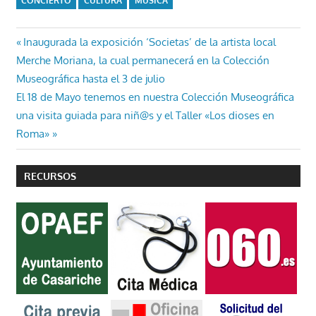
CONCIERTO
CULTURA
MÚSICA
Navegación
Entrada
Inaugurada la exposición ‘Societas’ de la artista local
anterior:
Merche Moriana, la cual permanecerá en la Colección
de
Museográfica hasta el 3 de julio
entradas
Entrada
El 18 de Mayo tenemos en nuestra Colección Museográfica
siguiente:
una visita guiada para niñ@s y el Taller «Los dioses en
Roma»
RECURSOS