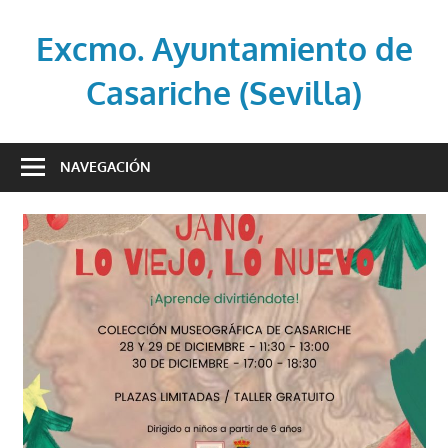
Saltar
al
Excmo. Ayuntamiento de
contenido
Casariche (Sevilla)
Web
oficial
NAVEGACIÓN
del
Ayuntamiento
de
Casariche
(Sevilla)