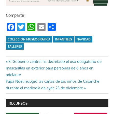
Compartir:
Facebook
Twitter
WhatsApp
Email
Compartir
COLECCIÓN MUSEOGRÁFICA
INFANTILES
NAVIDAD
TALLERES
Navegación
Entrada
El Gobierno central ha decretado el uso obligatorio de
anterior:
mascarillas en exterior para personas de 6 años en
de
adelante
entradas
Entrada
Papá Noel recogió las cartas de los niños de Casariche
siguiente:
durante el mediodía de ayer, 23 de diciembre
RECURSOS