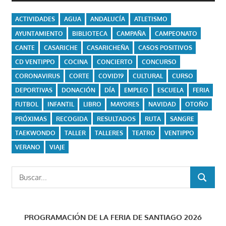
ACTIVIDADES
AGUA
ANDALUCÍA
ATLETISMO
AYUNTAMIENTO
BIBLIOTECA
CAMPAÑA
CAMPEONATO
CANTE
CASARICHE
CASARICHEÑA
CASOS POSITIVOS
CD VENTIPPO
COCINA
CONCIERTO
CONCURSO
CORONAVIRUS
CORTE
COVID19
CULTURAL
CURSO
DEPORTIVAS
DONACIÓN
DÍA
EMPLEO
ESCUELA
FERIA
FUTBOL
INFANTIL
LIBRO
MAYORES
NAVIDAD
OTOÑO
PRÓXIMAS
RECOGIDA
RESULTADOS
RUTA
SANGRE
TAEKWONDO
TALLER
TALLERES
TEATRO
VENTIPPO
VERANO
VIAJE
Buscar:
BUSCAR
PROGRAMACIÓN DE LA FERIA DE SANTIAGO 2026