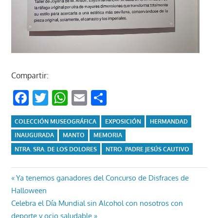
Compartir:
Facebook
Twitter
WhatsApp
Email
Compartir
COLECCIÓN MUSEOGRÁFICA
EXPOSICIÓN
HERMANDAD
INAUGURADA
MANTO
MEMORIA
NTRA. SRA. DE LOS DOLORES
NTRO. PADRE JESÚS CAUTIVO
Navegación
Entrada
Ya tenemos ganadores del Concurso de Disfraces de
anterior:
Halloween
de
Entrada
Celebra el Día Mundial sin Alcohol con nosotros con
siguiente:
deporte y ocio saludable