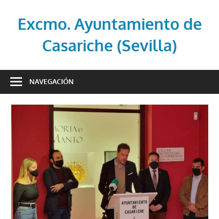
Saltar
al
Excmo. Ayuntamiento de
contenido
Casariche (Sevilla)
Web
oficial
NAVEGACIÓN
del
Ayuntamiento
de
Casariche
(Sevilla)