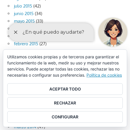
julio 2015
(42)
junio 2015
(34)
mayo 2015
(33)
abril 2015
(27)
marzo 2015
(40)
febrero 2015
(27)
enero 2015
(18)
Utilizamos cookies propias y de terceros para garantizar el
diciembre 2014
(33)
funcionamiento de la web, medir su uso y mejorar nuestros
noviembre 2014
(34)
servicios. Puede aceptar todas las cookies, rechazar las no
octubre 2014
(43)
necesarias o configurar sus preferencias.
Política de cookies
septiembre 2014
(26)
agosto 2014
(21)
ACEPTAR TODO
julio 2014
(47)
RECHAZAR
junio 2014
(54)
mayo 2014
(33)
CONFIGURAR
abril 2014
(47)
marzo 2014
(49)