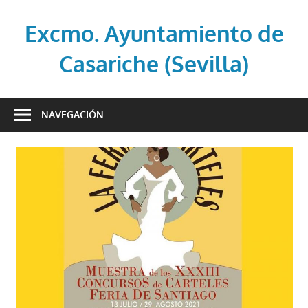
Saltar
al
Excmo. Ayuntamiento de
contenido
Casariche (Sevilla)
Web
oficial
NAVEGACIÓN
del
Ayuntamiento
de
Casariche
(Sevilla)