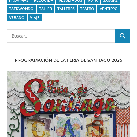
PRÓXIMAS
RECOGIDA
RESULTADOS
RUTA
SANGRE
TAEKWONDO
TALLER
TALLERES
TEATRO
VENTIPPO
VERANO
VIAJE
Buscar:
BUSCAR
PROGRAMACIÓN DE LA FERIA DE SANTIAGO 2026