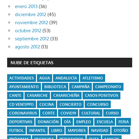
enero 2013
(36)
diciembre 2012
(45)
noviembre 2012
(39)
octubre 2012
(53)
septiembre 2012
(33)
agosto 2012
(13)
NUBE DE ETIQUETAS
ACTIVIDADES
AGUA
ANDALUCÍA
ATLETISMO
AYUNTAMIENTO
BIBLIOTECA
CAMPAÑA
CAMPEONATO
CANTE
CASARICHE
CASARICHEÑA
CASOS POSITIVOS
CD VENTIPPO
COCINA
CONCIERTO
CONCURSO
CORONAVIRUS
CORTE
COVID19
CULTURAL
CURSO
DEPORTIVAS
DONACIÓN
DÍA
EMPLEO
ESCUELA
FERIA
FUTBOL
INFANTIL
LIBRO
MAYORES
NAVIDAD
OTOÑO