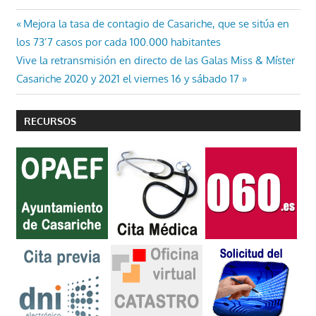
Navegación
Entrada
Mejora la tasa de contagio de Casariche, que se sitúa en
anterior:
los 73’7 casos por cada 100.000 habitantes
de
Entrada
Vive la retransmisión en directo de las Galas Miss & Míster
entradas
siguiente:
Casariche 2020 y 2021 el viernes 16 y sábado 17
RECURSOS