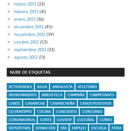
marzo 2013
(33)
febrero 2013
(41)
enero 2013
(36)
diciembre 2012
(45)
noviembre 2012
(39)
octubre 2012
(53)
septiembre 2012
(33)
agosto 2012
(13)
NUBE DE ETIQUETAS
ACTIVIDADES
AGUA
ANDALUCÍA
ATLETISMO
AYUNTAMIENTO
BIBLIOTECA
CAMPAÑA
CAMPEONATO
CANTE
CASARICHE
CASARICHEÑA
CASOS POSITIVOS
CD VENTIPPO
COCINA
CONCIERTO
CONCURSO
CORONAVIRUS
CORTE
COVID19
CULTURAL
CURSO
DEPORTIVAS
DONACIÓN
DÍA
EMPLEO
ESCUELA
FERIA