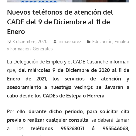
Nuevos teléfonos de atención del
CADE del 9 de Diciembre al 11 de
Enero
3 diciembre, 2020
inmasuarez
Educación, Empleo
y Formación
,
Generales
La Delegación de Empleo y el CADE Casariche informan
que,
del miércoles 9 de Diciembre de 2020 al 11 de
Enero de 2021,
los servicios de atención y
asesoramiento a nuestr@s vecin@s se llevarán a
cabo desde los CADEs de Estepa o Herrera
.
Por ello,
durante dicho periodo
,
para solicitar cita
previa o realizar cualquier consulta
, se deberá llamar
a los
teléfonos 955268071 ó 955546068
,