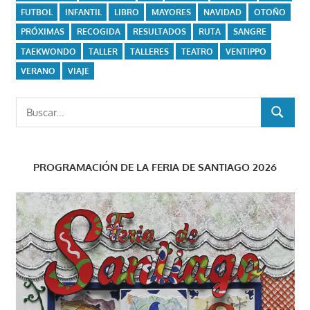
FUTBOL
INFANTIL
LIBRO
MAYORES
NAVIDAD
OTOÑO
PRÓXIMAS
RECOGIDA
RESULTADOS
RUTA
SANGRE
TAEKWONDO
TALLER
TALLERES
TEATRO
VENTIPPO
VERANO
VIAJE
Buscar:
BUSCAR
PROGRAMACIÓN DE LA FERIA DE SANTIAGO 2026