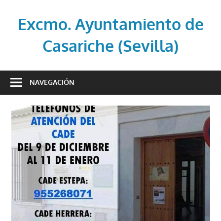
Saltar
al
Excmo. Ayuntamiento de
contenido
Casariche (Sevilla)
Web
oficial
NAVEGACIÓN
del
Ayuntamiento
de
Casariche
(Sevilla)