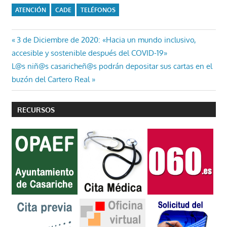
ATENCIÓN
CADE
TELÉFONOS
Navegación
Entrada
3 de Diciembre de 2020: «Hacia un mundo inclusivo,
anterior:
accesible y sostenible después del COVID-19»
de
Entrada
L@s niñ@s casaricheñ@s podrán depositar sus cartas en el
entradas
siguiente:
buzón del Cartero Real
RECURSOS