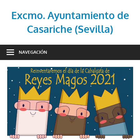
Saltar
al
Excmo. Ayuntamiento de
contenido
Casariche (Sevilla)
Web
oficial
NAVEGACIÓN
del
Ayuntamiento
de
Casariche
(Sevilla)