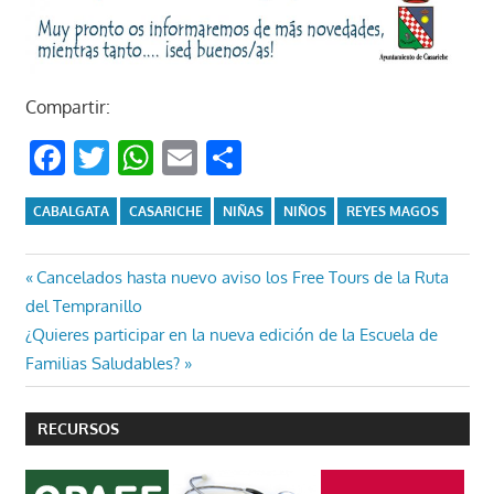
Compartir:
Facebook
Twitter
WhatsApp
Email
Compartir
CABALGATA
CASARICHE
NIÑAS
NIÑOS
REYES MAGOS
Navegación
Entrada
Cancelados hasta nuevo aviso los Free Tours de la Ruta
anterior:
del Tempranillo
de
Entrada
¿Quieres participar en la nueva edición de la Escuela de
entradas
siguiente:
Familias Saludables?
RECURSOS