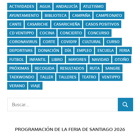
ACTIVIDADES
AGUA
ANDALUCÍA
ATLETISMO
AYUNTAMIENTO
BIBLIOTECA
CAMPAÑA
CAMPEONATO
CANTE
CASARICHE
CASARICHEÑA
CASOS POSITIVOS
CD VENTIPPO
COCINA
CONCIERTO
CONCURSO
CORONAVIRUS
CORTE
COVID19
CULTURAL
CURSO
DEPORTIVAS
DONACIÓN
DÍA
EMPLEO
ESCUELA
FERIA
FUTBOL
INFANTIL
LIBRO
MAYORES
NAVIDAD
OTOÑO
PRÓXIMAS
RECOGIDA
RESULTADOS
RUTA
SANGRE
TAEKWONDO
TALLER
TALLERES
TEATRO
VENTIPPO
VERANO
VIAJE
Buscar:
BUSCAR
PROGRAMACIÓN DE LA FERIA DE SANTIAGO 2026