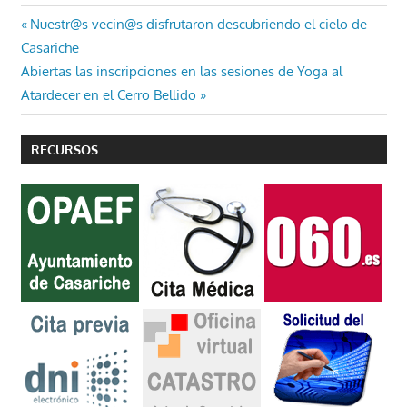
Navegación
Entrada
Nuestr@s vecin@s disfrutaron descubriendo el cielo de
anterior:
Casariche
de
Entrada
Abiertas las inscripciones en las sesiones de Yoga al
entradas
siguiente:
Atardecer en el Cerro Bellido
RECURSOS