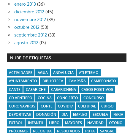
enero 2013
(36)
diciembre 2012
(45)
noviembre 2012
(39)
octubre 2012
(53)
septiembre 2012
(33)
agosto 2012
(13)
NUBE DE ETIQUETAS
ACTIVIDADES
AGUA
ANDALUCÍA
ATLETISMO
AYUNTAMIENTO
BIBLIOTECA
CAMPAÑA
CAMPEONATO
CANTE
CASARICHE
CASARICHEÑA
CASOS POSITIVOS
CD VENTIPPO
COCINA
CONCIERTO
CONCURSO
CORONAVIRUS
CORTE
COVID19
CULTURAL
CURSO
DEPORTIVAS
DONACIÓN
DÍA
EMPLEO
ESCUELA
FERIA
FUTBOL
INFANTIL
LIBRO
MAYORES
NAVIDAD
OTOÑO
PRÓXIMAS
RECOGIDA
RESULTADOS
RUTA
SANGRE