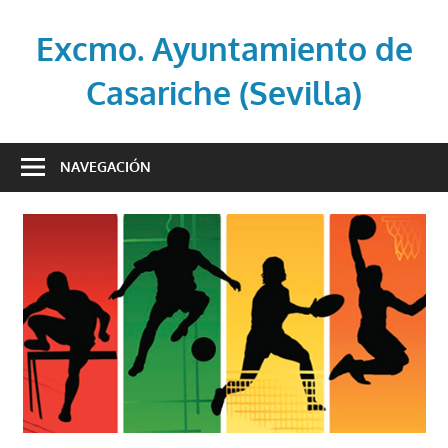
Saltar
al
Excmo. Ayuntamiento de
contenido
Casariche (Sevilla)
Web
oficial
NAVEGACIÓN
del
Ayuntamiento
de
Casariche
(Sevilla)