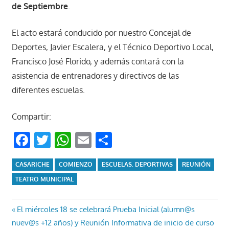
de Septiembre
.
El acto estará conducido por nuestro Concejal de
Deportes, Javier Escalera, y el Técnico Deportivo Local,
Francisco José Florido, y además contará con la
asistencia de entrenadores y directivos de las
diferentes escuelas.
Compartir:
Facebook
Twitter
WhatsApp
Email
Compartir
CASARICHE
COMIENZO
ESCUELAS. DEPORTIVAS
REUNIÓN
TEATRO MUNICIPAL
Navegación
Entrada
El miércoles 18 se celebrará Prueba Inicial (alumn@s
anterior:
nuev@s +12 años) y Reunión Informativa de inicio de curso