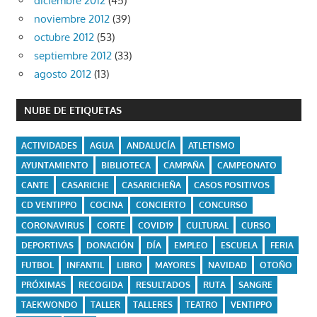
diciembre 2012
(45)
noviembre 2012
(39)
octubre 2012
(53)
septiembre 2012
(33)
agosto 2012
(13)
NUBE DE ETIQUETAS
ACTIVIDADES
AGUA
ANDALUCÍA
ATLETISMO
AYUNTAMIENTO
BIBLIOTECA
CAMPAÑA
CAMPEONATO
CANTE
CASARICHE
CASARICHEÑA
CASOS POSITIVOS
CD VENTIPPO
COCINA
CONCIERTO
CONCURSO
CORONAVIRUS
CORTE
COVID19
CULTURAL
CURSO
DEPORTIVAS
DONACIÓN
DÍA
EMPLEO
ESCUELA
FERIA
FUTBOL
INFANTIL
LIBRO
MAYORES
NAVIDAD
OTOÑO
PRÓXIMAS
RECOGIDA
RESULTADOS
RUTA
SANGRE
TAEKWONDO
TALLER
TALLERES
TEATRO
VENTIPPO