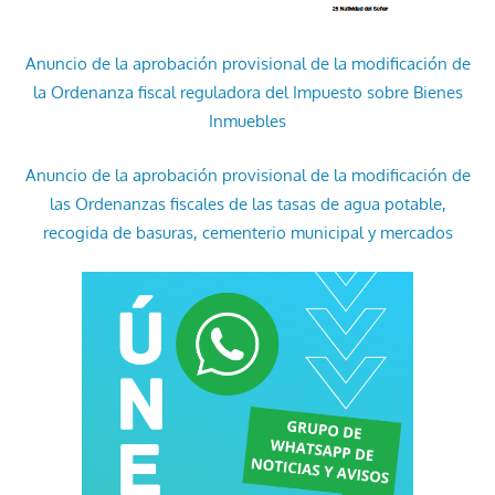
Anuncio de la aprobación provisional de la modificación de
la Ordenanza fiscal reguladora del Impuesto sobre Bienes
Inmuebles
Anuncio de la aprobación provisional de la modificación de
las Ordenanzas fiscales de las tasas de agua potable,
recogida de basuras, cementerio municipal y mercados