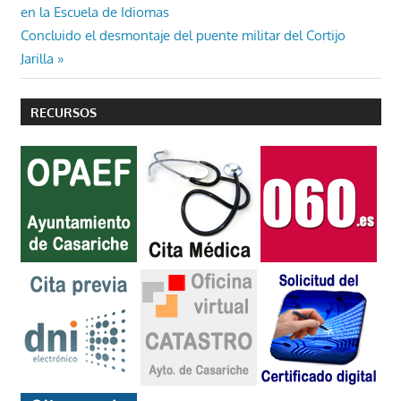
de
en la Escuela de Idiomas
entradas
Entrada
Concluido el desmontaje del puente militar del Cortijo
siguiente:
Jarilla
RECURSOS