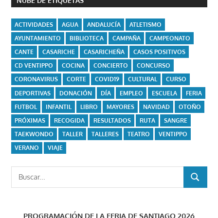
NUBE DE ETIQUETAS
ACTIVIDADES
AGUA
ANDALUCÍA
ATLETISMO
AYUNTAMIENTO
BIBLIOTECA
CAMPAÑA
CAMPEONATO
CANTE
CASARICHE
CASARICHEÑA
CASOS POSITIVOS
CD VENTIPPO
COCINA
CONCIERTO
CONCURSO
CORONAVIRUS
CORTE
COVID19
CULTURAL
CURSO
DEPORTIVAS
DONACIÓN
DÍA
EMPLEO
ESCUELA
FERIA
FUTBOL
INFANTIL
LIBRO
MAYORES
NAVIDAD
OTOÑO
PRÓXIMAS
RECOGIDA
RESULTADOS
RUTA
SANGRE
TAEKWONDO
TALLER
TALLERES
TEATRO
VENTIPPO
VERANO
VIAJE
Buscar:
BUSCAR
PROGRAMACIÓN DE LA FERIA DE SANTIAGO 2026