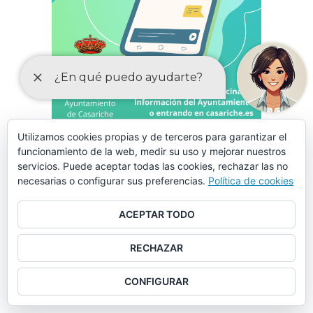
Utilizamos cookies propias y de terceros para garantizar el
LA CORRESPONSABILIDAD
ESTÁ EN TU MANO
funcionamiento de la web, medir su uso y mejorar nuestros
servicios. Puede aceptar todas las cookies, rechazar las no
necesarias o configurar sus preferencias.
Política de cookies
ACEPTAR TODO
ANUNCIO: Programa de Cooperación de Inversiones y
RECHAZAR
Servicios – PLAN CONTIGO
CONFIGURAR
POLÍTICA DE CALIDAD: EDIFICIO DE FORMACIÓN-
GUADALINFO