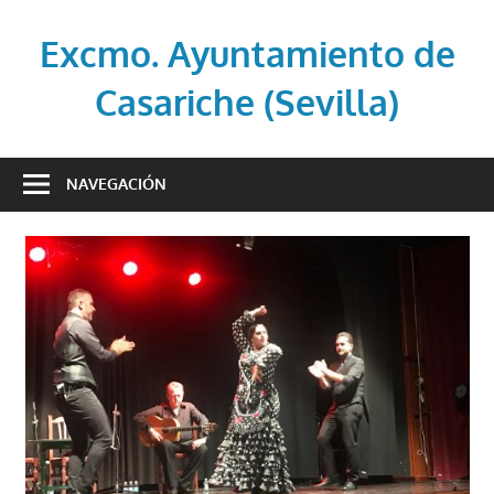
Saltar
al
Excmo. Ayuntamiento de
contenido
Casariche (Sevilla)
Web
oficial
NAVEGACIÓN
del
Ayuntamiento
de
Casariche
(Sevilla)