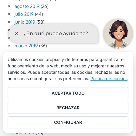
agosto 2019
(26)
julio 2019
(44)
junio 2019
(58)
mayo 2019
(50)
abril 2019
(47)
marzo 2019
(36)
febrero 2019
(41)
Utilizamos cookies propias y de terceros para garantizar el
enero 2019
(31)
funcionamiento de la web, medir su uso y mejorar nuestros
diciembre 2018
(33)
servicios. Puede aceptar todas las cookies, rechazar las no
noviembre 2018
(58)
necesarias o configurar sus preferencias.
Política de cookies
octubre 2018
(44)
septiembre 2018
(28)
ACEPTAR TODO
agosto 2018
(7)
RECHAZAR
julio 2018
(34)
junio 2018
(49)
CONFIGURAR
mayo 2018
(47)
abril 2018
(43)