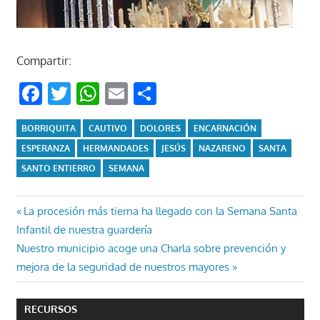
Compartir:
Facebook
Twitter
WhatsApp
Email
Compartir
BORRIQUITA
CAUTIVO
DOLORES
ENCARNACIÓN
ESPERANZA
HERMANDADES
JESÚS
NAZARENO
SANTA
SANTO ENTIERRO
SEMANA
Navegación
Entrada
La procesión más tierna ha llegado con la Semana Santa
anterior:
Infantil de nuestra guardería
de
Entrada
Nuestro municipio acoge una Charla sobre prevención y
entradas
siguiente:
mejora de la seguridad de nuestros mayores
RECURSOS