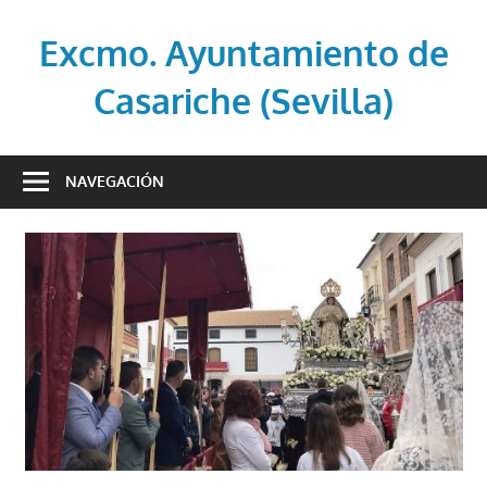
Saltar
al
Excmo. Ayuntamiento de
contenido
Casariche (Sevilla)
Web
oficial
NAVEGACIÓN
del
Ayuntamiento
de
Casariche
(Sevilla)