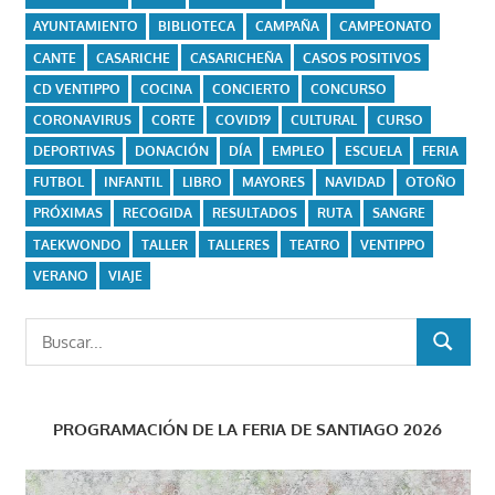
AYUNTAMIENTO
BIBLIOTECA
CAMPAÑA
CAMPEONATO
CANTE
CASARICHE
CASARICHEÑA
CASOS POSITIVOS
CD VENTIPPO
COCINA
CONCIERTO
CONCURSO
CORONAVIRUS
CORTE
COVID19
CULTURAL
CURSO
DEPORTIVAS
DONACIÓN
DÍA
EMPLEO
ESCUELA
FERIA
FUTBOL
INFANTIL
LIBRO
MAYORES
NAVIDAD
OTOÑO
PRÓXIMAS
RECOGIDA
RESULTADOS
RUTA
SANGRE
TAEKWONDO
TALLER
TALLERES
TEATRO
VENTIPPO
VERANO
VIAJE
Buscar:
BUSCAR
PROGRAMACIÓN DE LA FERIA DE SANTIAGO 2026