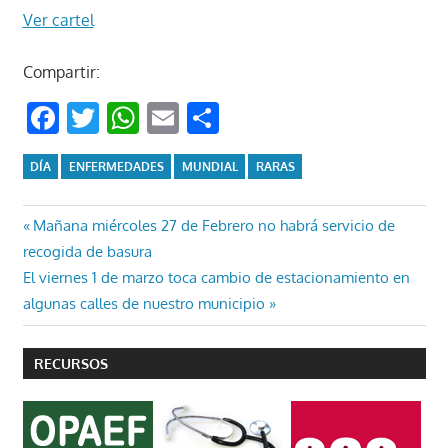
Ver cartel
Compartir:
Facebook
Twitter
WhatsApp
Email
Compartir
DÍA
ENFERMEDADES
MUNDIAL
RARAS
Navegación
Entrada
Mañana miércoles 27 de Febrero no habrá servicio de
anterior:
recogida de basura
de
Entrada
El viernes 1 de marzo toca cambio de estacionamiento en
entradas
siguiente:
algunas calles de nuestro municipio
RECURSOS