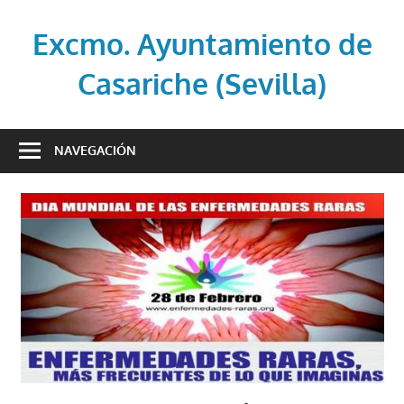
Saltar
al
Excmo. Ayuntamiento de
contenido
Casariche (Sevilla)
Web
oficial
NAVEGACIÓN
del
Ayuntamiento
de
Casariche
(Sevilla)