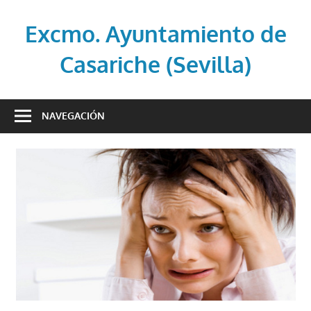
Saltar
al
Excmo. Ayuntamiento de
contenido
Casariche (Sevilla)
Web
oficial
NAVEGACIÓN
del
Ayuntamiento
de
Casariche
(Sevilla)