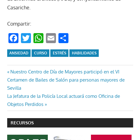
Casariche.
Compartir:
Facebook
Twitter
WhatsApp
Email
Compartir
ANSIEDAD
CURSO
ESTRÉS
HABILIDADES
Navegación
Entrada
Nuestro Centro de Día de Mayores participó en el VI
anterior:
Certamen de Bailes de Salón para personas mayores de
de
Sevilla
entradas
Entrada
La Jefatura de la Policía Local actuará como Oficina de
siguiente:
Objetos Perdidos
RECURSOS