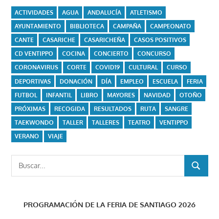
ACTIVIDADES
AGUA
ANDALUCÍA
ATLETISMO
AYUNTAMIENTO
BIBLIOTECA
CAMPAÑA
CAMPEONATO
CANTE
CASARICHE
CASARICHEÑA
CASOS POSITIVOS
CD VENTIPPO
COCINA
CONCIERTO
CONCURSO
CORONAVIRUS
CORTE
COVID19
CULTURAL
CURSO
DEPORTIVAS
DONACIÓN
DÍA
EMPLEO
ESCUELA
FERIA
FUTBOL
INFANTIL
LIBRO
MAYORES
NAVIDAD
OTOÑO
PRÓXIMAS
RECOGIDA
RESULTADOS
RUTA
SANGRE
TAEKWONDO
TALLER
TALLERES
TEATRO
VENTIPPO
VERANO
VIAJE
Buscar:
BUSCAR
PROGRAMACIÓN DE LA FERIA DE SANTIAGO 2026