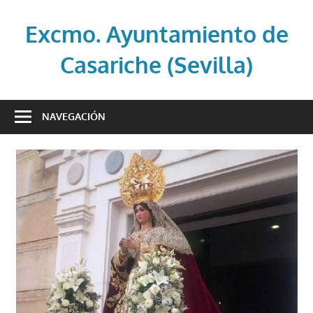
Saltar
al
Excmo. Ayuntamiento de
contenido
Casariche (Sevilla)
Web
oficial
NAVEGACIÓN
del
Ayuntamiento
de
Casariche
(Sevilla)