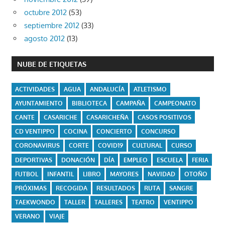
octubre 2012
(53)
septiembre 2012
(33)
agosto 2012
(13)
NUBE DE ETIQUETAS
ACTIVIDADES
AGUA
ANDALUCÍA
ATLETISMO
AYUNTAMIENTO
BIBLIOTECA
CAMPAÑA
CAMPEONATO
CANTE
CASARICHE
CASARICHEÑA
CASOS POSITIVOS
CD VENTIPPO
COCINA
CONCIERTO
CONCURSO
CORONAVIRUS
CORTE
COVID19
CULTURAL
CURSO
DEPORTIVAS
DONACIÓN
DÍA
EMPLEO
ESCUELA
FERIA
FUTBOL
INFANTIL
LIBRO
MAYORES
NAVIDAD
OTOÑO
PRÓXIMAS
RECOGIDA
RESULTADOS
RUTA
SANGRE
TAEKWONDO
TALLER
TALLERES
TEATRO
VENTIPPO
VERANO
VIAJE