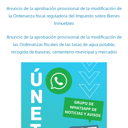
Anuncio de la aprobación provisional de la modificación de
la Ordenanza fiscal reguladora del Impuesto sobre Bienes
Inmuebles
Anuncio de la aprobación provisional de la modificación de
las Ordenanzas fiscales de las tasas de agua potable,
recogida de basuras, cementerio municipal y mercados