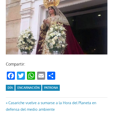
Compartir:
Facebook
Twitter
WhatsApp
Email
Compartir
DÍA
ENCARNACIÓN
PATRONA
Navegación
Entrada
Casariche vuelve a sumarse a la Hora del Planeta en
anterior:
defensa del medio ambiente