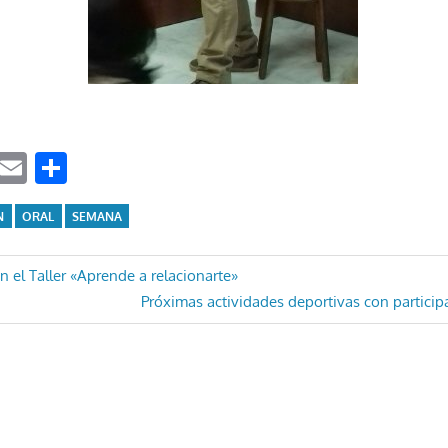
ook
tter
WhatsApp
Email
Compartir
N
ORAL
SEMANA
ón
en el Taller «Aprende a relacionarte»
Entrada
Próximas actividades deportivas con particip
siguiente: