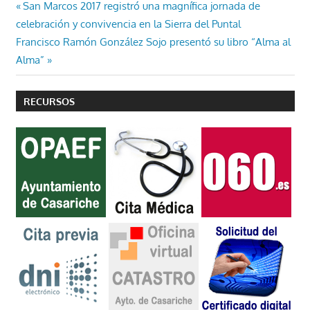
Navegación
Entrada
San Marcos 2017 registró una magnífica jornada de
anterior:
celebración y convivencia en la Sierra del Puntal
de
Entrada
Francisco Ramón González Sojo presentó su libro “Alma al
entradas
siguiente:
Alma”
RECURSOS