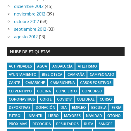
diciembre 2012
(45)
noviembre 2012
(39)
octubre 2012
(53)
septiembre 2012
(33)
agosto 2012
(13)
NUBE DE ETIQUETAS
ACTIVIDADES
AGUA
ANDALUCÍA
ATLETISMO
AYUNTAMIENTO
BIBLIOTECA
CAMPAÑA
CAMPEONATO
CANTE
CASARICHE
CASARICHEÑA
CASOS POSITIVOS
CD VENTIPPO
COCINA
CONCIERTO
CONCURSO
CORONAVIRUS
CORTE
COVID19
CULTURAL
CURSO
DEPORTIVAS
DONACIÓN
DÍA
EMPLEO
ESCUELA
FERIA
FUTBOL
INFANTIL
LIBRO
MAYORES
NAVIDAD
OTOÑO
PRÓXIMAS
RECOGIDA
RESULTADOS
RUTA
SANGRE