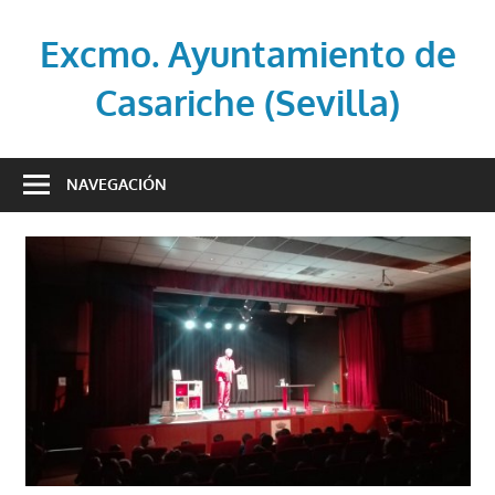
Saltar
al
Excmo. Ayuntamiento de
contenido
Casariche (Sevilla)
Web
oficial
NAVEGACIÓN
del
Ayuntamiento
de
Casariche
(Sevilla)