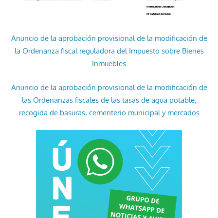
Anuncio de la aprobación provisional de la modificación de
la Ordenanza fiscal reguladora del Impuesto sobre Bienes
Inmuebles
Anuncio de la aprobación provisional de la modificación de
las Ordenanzas fiscales de las tasas de agua potable,
recogida de basuras, cementerio municipal y mercados