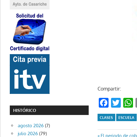
Compartir:
Faceb
Twi
HISTÓRICO
CLASES
ESCUELA
agosto 2026
(7)
julio 2026
(79)
Entrada
El periodo de cob