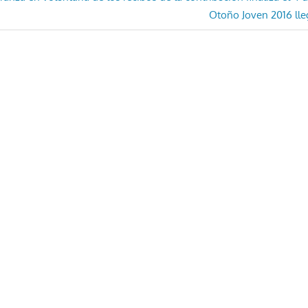
ón
Entrada
Otoño Joven 2016 lle
siguiente: