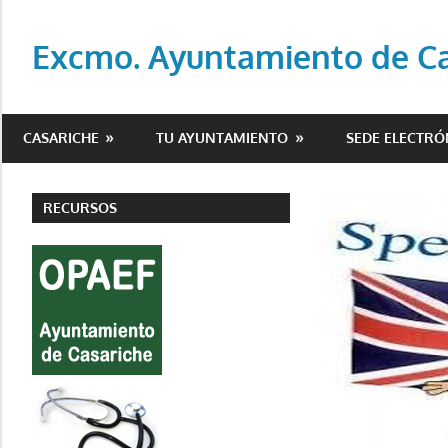
Saltar
al
Excmo. Ayuntamiento de Cas
contenido
Web
oficial
CASARICHE
TU AYUNTAMIENTO
SEDE ELECTRÓ
del
Ayuntamiento
de
RECURSOS
Casariche
(Sevilla)