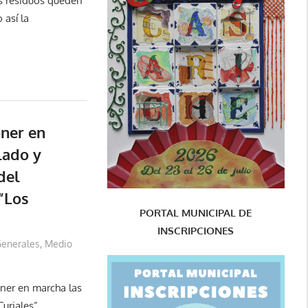
s residuos queden
así la
ner en
lado y
del
“Los
PORTAL MUNICIPAL DE
INSCRIPCIONES
enerales
,
Medio
ner en marcha las
uriales”,