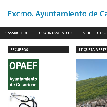
Saltar
al
Excmo. Ayuntamiento de Cas
contenido
Web
oficial
CASARICHE
TU AYUNTAMIENTO
SEDE ELECTRÓ
del
Ayuntamiento
de
RECURSOS
ETIQUETA:
VERT
Casariche
(Sevilla)