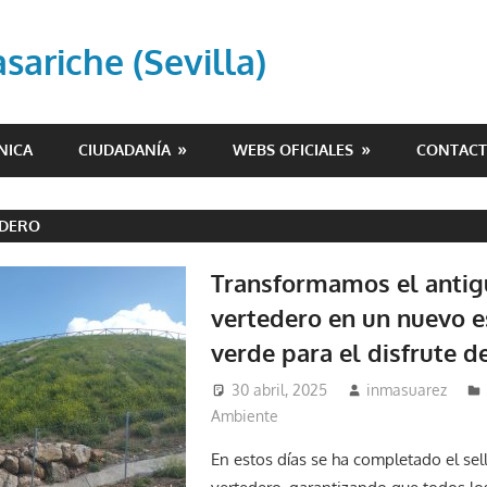
ariche (Sevilla)
NICA
CIUDADANÍA
WEBS OFICIALES
CONTAC
EDERO
Transformamos el antig
vertedero en un nuevo e
verde para el disfrute d
30 abril, 2025
inmasuarez
Ambiente
En estos días se ha completado el sell