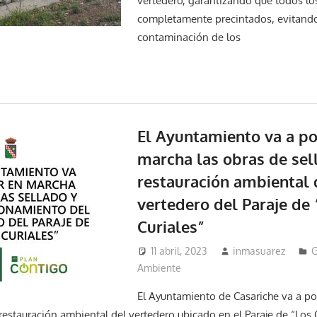
vertedero, garantizando que todos lo
completamente precintados, evitando 
contaminación de los
El Ayuntamiento va a po
marcha las obras de sel
restauración ambiental 
vertedero del Paraje de 
Curiales”
11 abril, 2023
inmasuarez
G
Ambiente
El Ayuntamiento de Casariche va a po
restauración ambiental del vertedero ubicado en el Paraje de “Los C