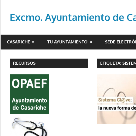
Saltar
al
Excmo. Ayuntamiento de Cas
contenido
Web
oficial
CASARICHE
TU AYUNTAMIENTO
SEDE ELECTRÓ
del
Ayuntamiento
de
RECURSOS
ETIQUETA:
SISTE
Casariche
(Sevilla)