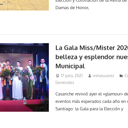
Elección y Coronación de la Reina de l
Damas de Honor,
La Gala Miss/Mister 202
belleza y esplendor nue
Municipal
17 julio, 2021
inmasuarez
C
Generales
Casariche revivió ayer el «glamour» d
eventos más esperados cada año en n
Santiago: la Gala para la Elección y