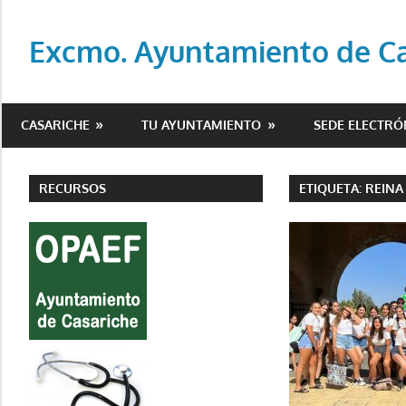
Saltar
al
Excmo. Ayuntamiento de Cas
contenido
Web
oficial
CASARICHE
TU AYUNTAMIENTO
SEDE ELECTRÓ
del
Ayuntamiento
de
RECURSOS
ETIQUETA:
REINA
Casariche
(Sevilla)