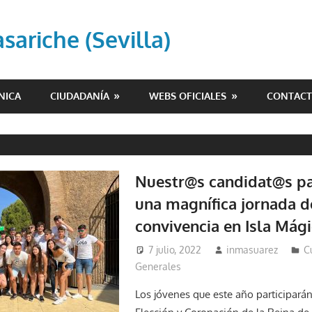
ariche (Sevilla)
NICA
CIUDADANÍA
WEBS OFICIALES
CONTAC
Nuestr@s candidat@s pa
una magnífica jornada d
convivencia en Isla Mág
7 julio, 2022
inmasuarez
C
Generales
Los jóvenes que este año participarán