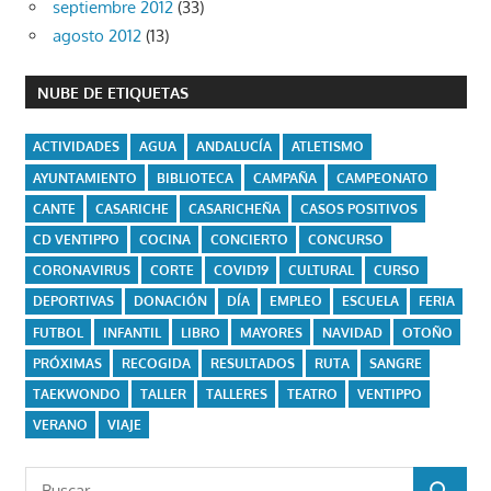
septiembre 2012
(33)
agosto 2012
(13)
NUBE DE ETIQUETAS
ACTIVIDADES
AGUA
ANDALUCÍA
ATLETISMO
AYUNTAMIENTO
BIBLIOTECA
CAMPAÑA
CAMPEONATO
CANTE
CASARICHE
CASARICHEÑA
CASOS POSITIVOS
CD VENTIPPO
COCINA
CONCIERTO
CONCURSO
CORONAVIRUS
CORTE
COVID19
CULTURAL
CURSO
DEPORTIVAS
DONACIÓN
DÍA
EMPLEO
ESCUELA
FERIA
FUTBOL
INFANTIL
LIBRO
MAYORES
NAVIDAD
OTOÑO
PRÓXIMAS
RECOGIDA
RESULTADOS
RUTA
SANGRE
TAEKWONDO
TALLER
TALLERES
TEATRO
VENTIPPO
VERANO
VIAJE
Buscar: