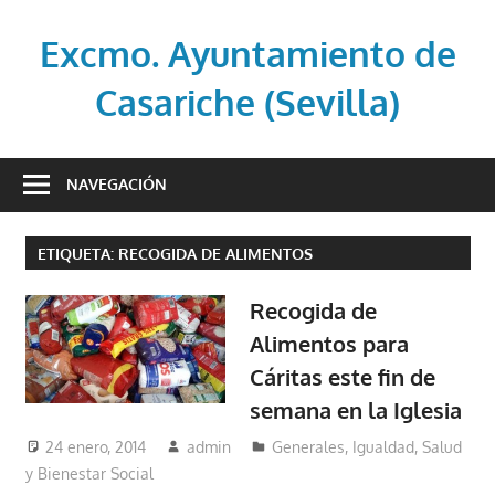
Saltar
al
Excmo. Ayuntamiento de
contenido
Casariche (Sevilla)
Web
oficial
NAVEGACIÓN
del
Ayuntamiento
ETIQUETA:
RECOGIDA DE ALIMENTOS
de
Casariche
Recogida de
(Sevilla)
Alimentos para
Cáritas este fin de
semana en la Iglesia
24 enero, 2014
admin
Generales
,
Igualdad, Salud
y Bienestar Social