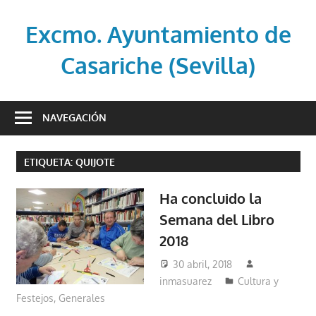
Saltar
al
Excmo. Ayuntamiento de
contenido
Casariche (Sevilla)
Web
oficial
NAVEGACIÓN
del
Ayuntamiento
ETIQUETA:
QUIJOTE
de
Casariche
Ha concluido la
(Sevilla)
Semana del Libro
2018
30 abril, 2018
inmasuarez
Cultura y
Festejos
,
Generales