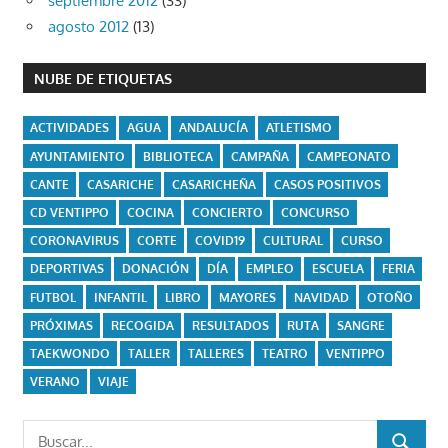
septiembre 2012
(33)
agosto 2012
(13)
NUBE DE ETIQUETAS
ACTIVIDADES
AGUA
ANDALUCÍA
ATLETISMO
AYUNTAMIENTO
BIBLIOTECA
CAMPAÑA
CAMPEONATO
CANTE
CASARICHE
CASARICHEÑA
CASOS POSITIVOS
CD VENTIPPO
COCINA
CONCIERTO
CONCURSO
CORONAVIRUS
CORTE
COVID19
CULTURAL
CURSO
DEPORTIVAS
DONACIÓN
DÍA
EMPLEO
ESCUELA
FERIA
FUTBOL
INFANTIL
LIBRO
MAYORES
NAVIDAD
OTOÑO
PRÓXIMAS
RECOGIDA
RESULTADOS
RUTA
SANGRE
TAEKWONDO
TALLER
TALLERES
TEATRO
VENTIPPO
VERANO
VIAJE
Buscar: