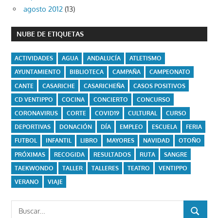
agosto 2012
(13)
NUBE DE ETIQUETAS
ACTIVIDADES
AGUA
ANDALUCÍA
ATLETISMO
AYUNTAMIENTO
BIBLIOTECA
CAMPAÑA
CAMPEONATO
CANTE
CASARICHE
CASARICHEÑA
CASOS POSITIVOS
CD VENTIPPO
COCINA
CONCIERTO
CONCURSO
CORONAVIRUS
CORTE
COVID19
CULTURAL
CURSO
DEPORTIVAS
DONACIÓN
DÍA
EMPLEO
ESCUELA
FERIA
FUTBOL
INFANTIL
LIBRO
MAYORES
NAVIDAD
OTOÑO
PRÓXIMAS
RECOGIDA
RESULTADOS
RUTA
SANGRE
TAEKWONDO
TALLER
TALLERES
TEATRO
VENTIPPO
VERANO
VIAJE
Buscar:
BUSCAR