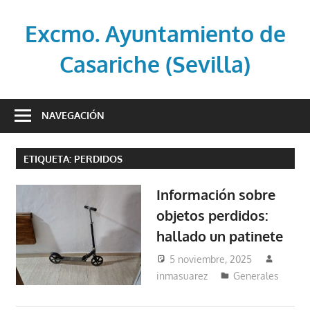
Saltar
al
Excmo. Ayuntamiento de
contenido
Casariche (Sevilla)
Web
oficial
NAVEGACIÓN
del
Ayuntamiento
ETIQUETA:
PERDIDOS
de
Casariche
Información sobre
(Sevilla)
objetos perdidos:
hallado un patinete
5 noviembre, 2025
inmasuarez
Generales