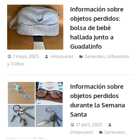
Información sobre
objetos perdidos:
bolsa de bebé
hallada junto a
Guadalinfo
7 mayo, 2025
inmasuarez
Generales
,
Urbanismo
y Tráfico
Información sobre
objetos perdidos
durante la Semana
Santa
21 abril, 2025
inmasuarez
Generales
,