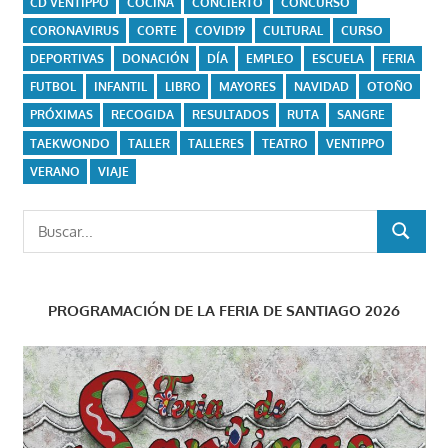
CD VENTIPPO
COCINA
CONCIERTO
CONCURSO
CORONAVIRUS
CORTE
COVID19
CULTURAL
CURSO
DEPORTIVAS
DONACIÓN
DÍA
EMPLEO
ESCUELA
FERIA
FUTBOL
INFANTIL
LIBRO
MAYORES
NAVIDAD
OTOÑO
PRÓXIMAS
RECOGIDA
RESULTADOS
RUTA
SANGRE
TAEKWONDO
TALLER
TALLERES
TEATRO
VENTIPPO
VERANO
VIAJE
Buscar:
BUSCAR
PROGRAMACIÓN DE LA FERIA DE SANTIAGO 2026