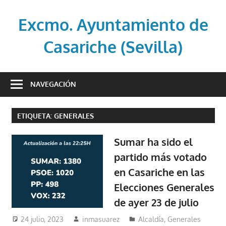
Saltar
al
Excmo. Ayuntamiento de
contenido
Casariche (Sevilla)
Web
oficial
NAVEGACIÓN
del
Ayuntamiento
ETIQUETA:
GENERALES
de
Casariche
Sumar ha sido el
(Sevilla)
partido más votado
en Casariche en las
Elecciones Generales
de ayer 23 de julio
24 julio, 2023
inmasuarez
Alcaldía
,
Generales