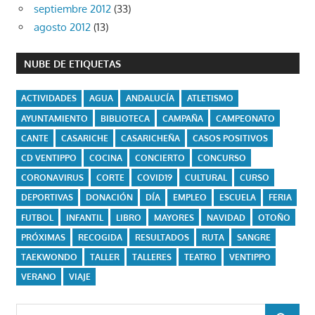
septiembre 2012
(33)
agosto 2012
(13)
NUBE DE ETIQUETAS
ACTIVIDADES
AGUA
ANDALUCÍA
ATLETISMO
AYUNTAMIENTO
BIBLIOTECA
CAMPAÑA
CAMPEONATO
CANTE
CASARICHE
CASARICHEÑA
CASOS POSITIVOS
CD VENTIPPO
COCINA
CONCIERTO
CONCURSO
CORONAVIRUS
CORTE
COVID19
CULTURAL
CURSO
DEPORTIVAS
DONACIÓN
DÍA
EMPLEO
ESCUELA
FERIA
FUTBOL
INFANTIL
LIBRO
MAYORES
NAVIDAD
OTOÑO
PRÓXIMAS
RECOGIDA
RESULTADOS
RUTA
SANGRE
TAEKWONDO
TALLER
TALLERES
TEATRO
VENTIPPO
VERANO
VIAJE
Buscar: