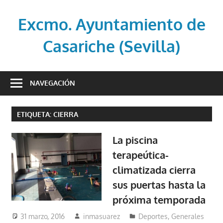
Saltar
al
Excmo. Ayuntamiento de
contenido
Casariche (Sevilla)
Web
oficial
NAVEGACIÓN
del
Ayuntamiento
ETIQUETA:
CIERRA
de
Casariche
La piscina
(Sevilla)
terapeútica-
climatizada cierra
sus puertas hasta la
próxima temporada
31 marzo, 2016
inmasuarez
Deportes
,
Generales