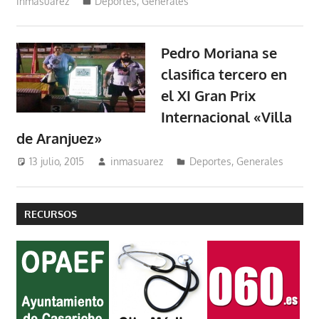
inmasuarez
Deportes
,
Generales
Pedro Moriana se
clasifica tercero en
el XI Gran Prix
Internacional «Villa
de Aranjuez»
13 julio, 2015
inmasuarez
Deportes
,
Generales
RECURSOS