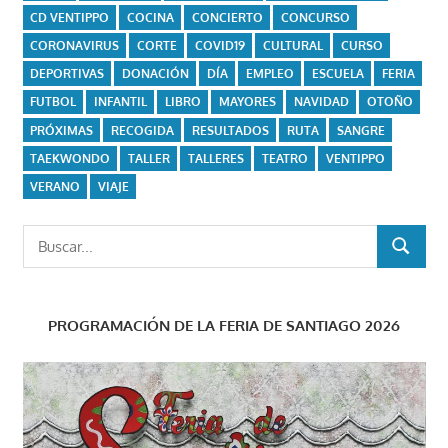
CD VENTIPPO
COCINA
CONCIERTO
CONCURSO
CORONAVIRUS
CORTE
COVID19
CULTURAL
CURSO
DEPORTIVAS
DONACIÓN
DÍA
EMPLEO
ESCUELA
FERIA
FUTBOL
INFANTIL
LIBRO
MAYORES
NAVIDAD
OTOÑO
PRÓXIMAS
RECOGIDA
RESULTADOS
RUTA
SANGRE
TAEKWONDO
TALLER
TALLERES
TEATRO
VENTIPPO
VERANO
VIAJE
Buscar:
BUSCAR
PROGRAMACIÓN DE LA FERIA DE SANTIAGO 2026