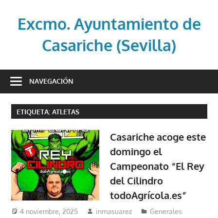
Saltar
al
Excmo. Ayuntamiento de
contenido
Casariche (Sevilla)
Web
oficial
NAVEGACIÓN
del
Ayuntamiento
ETIQUETA:
ATLETAS
de
Casariche
Casariche acoge este
(Sevilla)
domingo el
Campeonato “El Rey
del Cilindro
todoAgrícola.es”
4 noviembre, 2025
inmasuarez
Generales