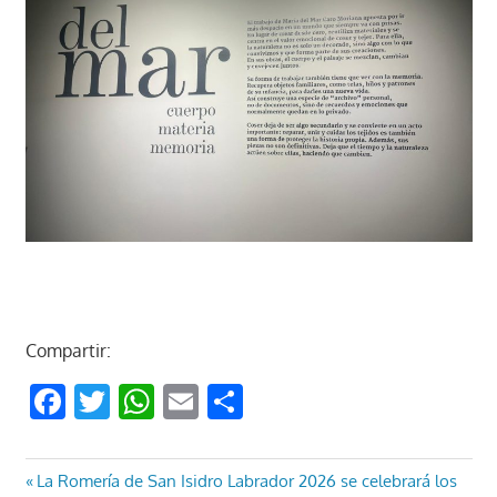
Compartir:
Facebook
Twitter
WhatsApp
Email
Compartir
Navegación
Entrada
La Romería de San Isidro Labrador 2026 se celebrará los