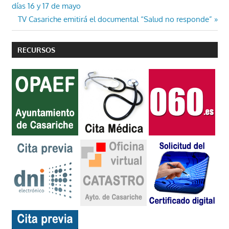
anterior:
días 16 y 17 de mayo
de
Entrada
TV Casariche emitirá el documental “Salud no responde”
entradas
siguiente:
RECURSOS