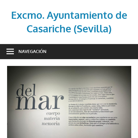
Saltar
al
Excmo. Ayuntamiento de
contenido
Casariche (Sevilla)
Web
oficial
NAVEGACIÓN
del
Ayuntamiento
de
Casariche
(Sevilla)