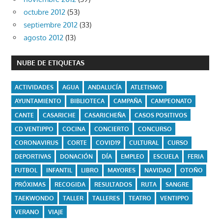
octubre 2012
(53)
septiembre 2012
(33)
agosto 2012
(13)
NUBE DE ETIQUETAS
ACTIVIDADES
AGUA
ANDALUCÍA
ATLETISMO
AYUNTAMIENTO
BIBLIOTECA
CAMPAÑA
CAMPEONATO
CANTE
CASARICHE
CASARICHEÑA
CASOS POSITIVOS
CD VENTIPPO
COCINA
CONCIERTO
CONCURSO
CORONAVIRUS
CORTE
COVID19
CULTURAL
CURSO
DEPORTIVAS
DONACIÓN
DÍA
EMPLEO
ESCUELA
FERIA
FUTBOL
INFANTIL
LIBRO
MAYORES
NAVIDAD
OTOÑO
PRÓXIMAS
RECOGIDA
RESULTADOS
RUTA
SANGRE
TAEKWONDO
TALLER
TALLERES
TEATRO
VENTIPPO
VERANO
VIAJE