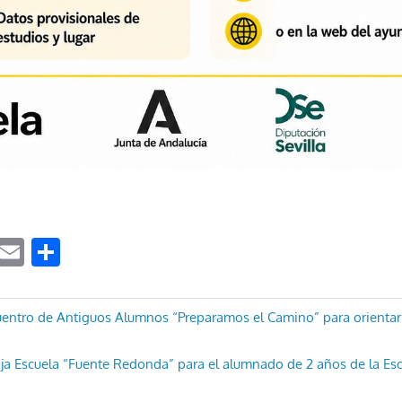
ook
tter
WhatsApp
Email
Compartir
ón
uentro de Antiguos Alumnos “Preparamos el Camino” para orienta
nja Escuela “Fuente Redonda” para el alumnado de 2 años de la Escu