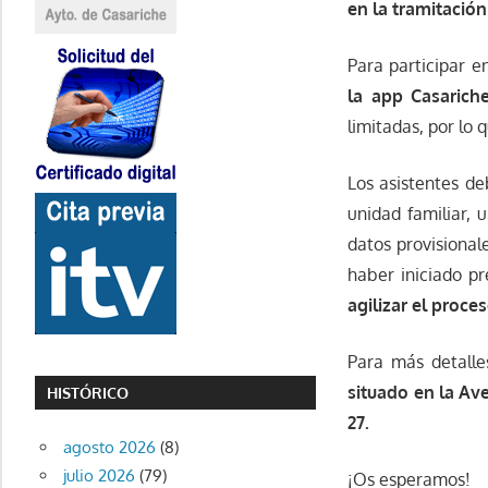
en la tramitación
Para participar en
la app Casarich
limitadas, por lo 
Los asistentes d
unidad familiar, 
datos provisional
haber iniciado pr
agilizar el proces
Para más detall
situado en la Av
HISTÓRICO
27.
agosto 2026
(8)
julio 2026
(79)
¡Os esperamos!