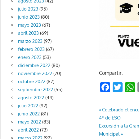
agosto 2023
(42)
julio 2023
(95)
junio 2023
(80)
mayo 2023
(67)
abril 2023
(69)
marzo 2023
(97)
febrero 2023
(67)
enero 2023
(53)
diciembre 2022
(80)
Compartir:
noviembre 2022
(70)
octubre 2022
(87)
Faceb
Twi
septiembre 2022
(55)
agosto 2022
(44)
julio 2022
(92)
Navegaci
Entrada
Celebrado el enc
junio 2022
(81)
anterior:
4º de ESO
de
mayo 2022
(83)
Entrada
Excursión a la Gra
abril 2022
(73)
entradas
siguiente:
Municipal
marzo 2022
(92)