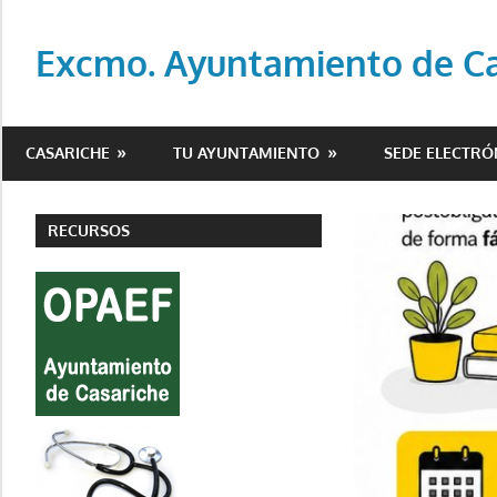
Saltar
al
Excmo. Ayuntamiento de Cas
contenido
Web
oficial
CASARICHE
TU AYUNTAMIENTO
SEDE ELECTRÓ
del
Ayuntamiento
de
RECURSOS
Casariche
(Sevilla)